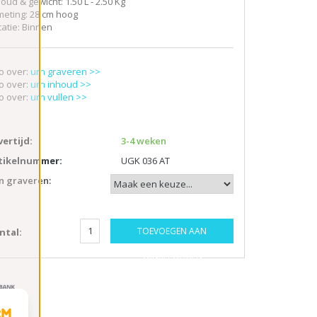
oud & gewicht: 1.50 L - 2.50 Kg
meting: 28 cm hoog
catie: Binnen
fo over:
urn graveren >>
fo over:
urn inhoud >>
fo over:
urn vullen >>
vertijd:
3-4 weken
tikelnummer:
UGK 036 AT
n graveren:
TOEVOEGEN AAN
ntal:
WINKELWAGEN