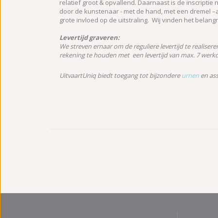
relatief groot & opvallend. Daarnaast is de inscriptie n
door de kunstenaar - met de hand, met een dremel –a
grote invloed op de uitstraling. Wij vinden het belan
Levertijd graveren:
We streven ernaar om de reguliere levertijd te realisere
rekening te houden met een levertijd van max. 7 werkda
UitvaartUniq biedt toegang tot bijzondere
urnen
en ass