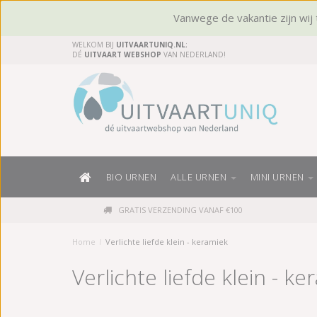
Vanwege de vakantie zijn wij t
WELKOM BIJ
UITVAARTUNIQ.NL
;
DÉ
UITVAART WEBSHOP
VAN NEDERLAND!
BIO URNEN
ALLE URNEN
MINI URNEN
GRATIS VERZENDING VANAF €100
Home
/
Verlichte liefde klein - keramiek
Verlichte liefde klein - k