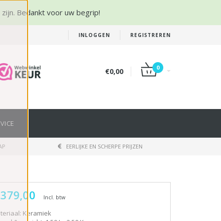
r zijn. Bedankt voor uw begrip!
INLOGGEN
REGISTREREN
0
€0,00
VICE
AP
EERLIJKE EN SCHERPE PRIJZEN
 379,00
Incl. btw
teriaal: Keramiek