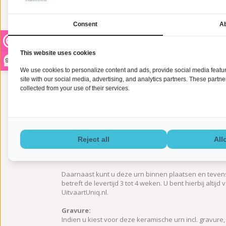
Consent
Ab
This website uses cookies
9,2
We use cookies to personalize content and ads, provide social media feature
site with our social media, advertising, and analytics partners. These partn
collected from your use of their services.
Informatie
De
handgemaakte urn
'Verlichte liefde klein - ker
keramische urn, van middelgroot formaat, is vervaard
Reject all
All
weegt 2.50 kg en heeft een inhoud van 1.50 L. Daarnaa
kaarsje aansteken ter nagedachtenis aan uw overleden
Daarnaast kunt u deze urn binnen plaatsen en tevens
betreft de levertijd 3 tot 4 weken. U bent hierbij alti
UitvaartUniq.nl.
Gravure:
Indien u kiest voor deze keramische urn incl. gravure