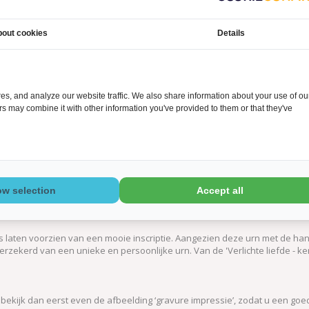
out cookies
Details
s, and analyze our website traffic. We also share information about your use of ou
ers may combine it with other information you've provided to them or that they've
amiek'
is een prachtige handgemaakte
keramische urn
, ontworpen door e
igd uit klei, handgeboetseerd en vervolgens prachtig bewerkt met een mo
ow selection
Accept all
st is de 'Verlichte liefde groot - keramiek' voorzien van een waxinelicht 
 dierbare. Een prachtig ritueel, waarbij de twee gouden harten prachtig
 laten voorzien van een mooie inscriptie. Aangezien deze urn met de han
jd verzekerd van een unieke en persoonlijke urn. Van de 'Verlichte liefde - k
, bekijk dan eerst even de afbeelding ‘gravure impressie’, zodat u een go