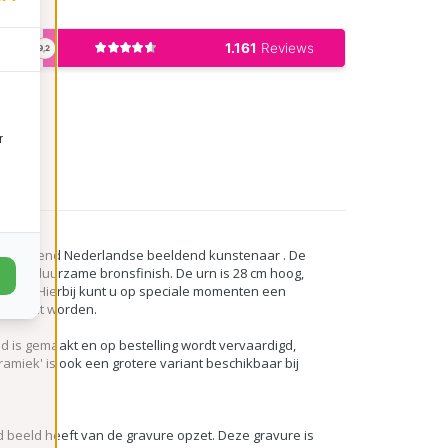
r
en bekend Nederlandse beeldend kunstenaar . De
oie & duurzame bronsfinish. De urn is 28 cm hoog,
houder. Hierbij kunt u op speciale momenten een
 verlicht worden.
d is gemaakt en op bestelling wordt vervaardigd,
eramiek' is ook een grotere variant beschikbaar bij
ed beeld heeft van de gravure opzet. Deze gravure is