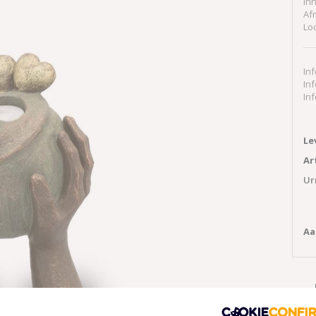
Inh
Af
Lo
In
In
In
Le
Ar
Ur
Aa