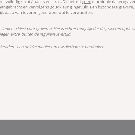
iet volledig recht / haaks en strak. Dit betreft
geen
machinale (laser)graveri
angebracht en vervolgens goudkleurig ingevuld. Een bijzondere gravure, 
grijk dat u van tevoren goed weet wat te verwachten.
n indien u kiest voor graveren. Het is echter mogelijk dat de graveren optie 
gen extra, buiten de reguliere levertijd.
ieraden - een unieke manier om uw dierbare te herdenken.