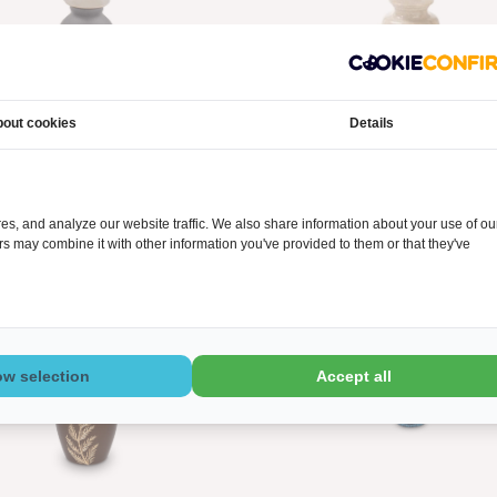
out cookies
Details
ni urn zwart classica - glas
Mini urn creme - marme
€49,00
€49,00
€60,00
€60,00
s, and analyze our website traffic. We also share information about your use of ou
ers may combine it with other information you've provided to them or that they've
SA
ow selection
Accept all