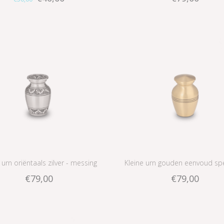
aluminium
 urn oriëntaals zilver - messing
Kleine urn gouden eenvoud spe
€79,00
€79,00
messing