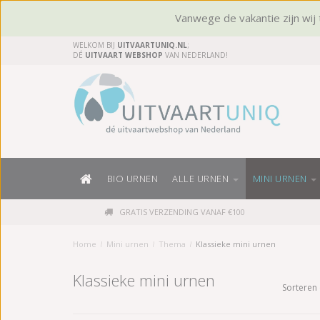
Vanwege de vakantie zijn wij t
WELKOM BIJ
UITVAARTUNIQ.NL
;
DÉ
UITVAART WEBSHOP
VAN NEDERLAND!
BIO URNEN
ALLE URNEN
MINI URNEN
GRATIS VERZENDING VANAF €100
Home
/
Mini urnen
/
Thema
/
Klassieke mini urnen
Klassieke mini urnen
Sorteren 