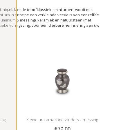
rtUniq.nl. Met de term 'klassieke mini urnen' wordt met
 urn in principe een verkleinde versie is van eenzelfde
aluminium & messing), keramiek en natuursteen (met
assieke vormgeving, voor een dierbare herinnering aan uw
sing
Kleine urn amazone vlinders - messing
€79,00