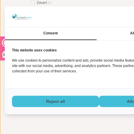
Zwart
(6)
Zilver / metaal
(3)
Goud
(3)
PRIJS
Consent
Ab
MIN: €
MAX: €
0
150
Mi
This website uses cookies
9,2
We use cookies to personalize content and ads, provide social media feature
site with our social media, advertising, and analytics partners. These partn
collected from your use of their services.
Reject all
All