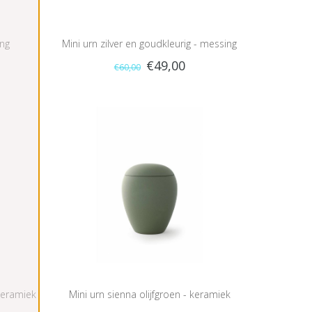
ing
Mini urn zilver en goudkleurig - messing
€49,00
€60,00
keramiek
Mini urn sienna olijfgroen - keramiek