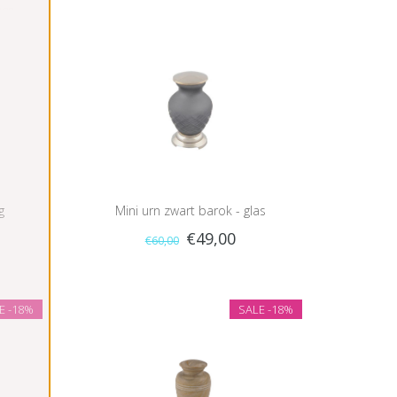
g
Mini urn zwart barok - glas
€49,00
€60,00
LE
-18%
SALE
-18%