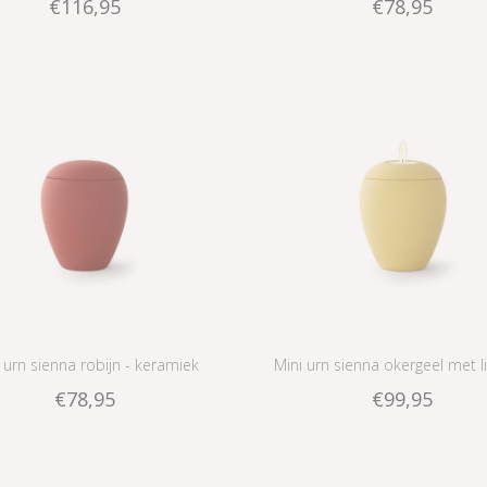
€116,95
€78,95
 urn sienna robijn - keramiek
Mini urn sienna okergeel met li
€78,95
€99,95
keramiek