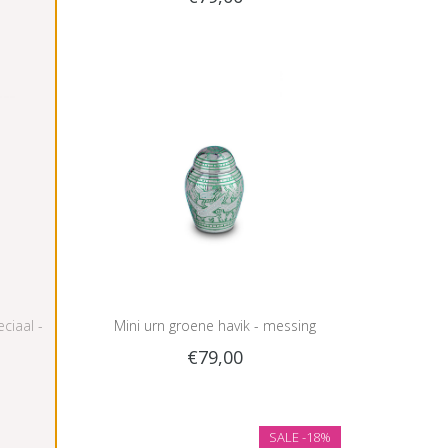
ciaal -
Mini urn groene havik - messing
€79,00
SALE
-18%