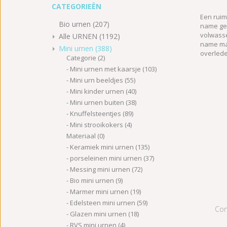
CATEGORIEËN
Een ruim
Bio urnen
(207)
name ger
volwasse
Alle URNEN
(1192)
name mar
Mini urnen
(388)
overlede
Categorie
(2)
Mini urnen met kaarsje
(103)
Mini urn beeldjes
(55)
Mini kinder urnen
(40)
Mini urnen buiten
(38)
Knuffelsteentjes
(89)
Mini strooikokers
(4)
Materiaal
(0)
Keramiek mini urnen
(135)
porseleinen mini urnen
(37)
Messing mini urnen
(72)
Bio mini urnen
(9)
Marmer mini urnen
(19)
Edelsteen mini urnen
(59)
Con
Glazen mini urnen
(18)
RVS mini urnen
(4)