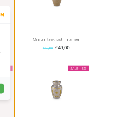
r
Mini urn teakhout - marmer
€49,00
€60,00
r
LE
-18%
SALE
-18%