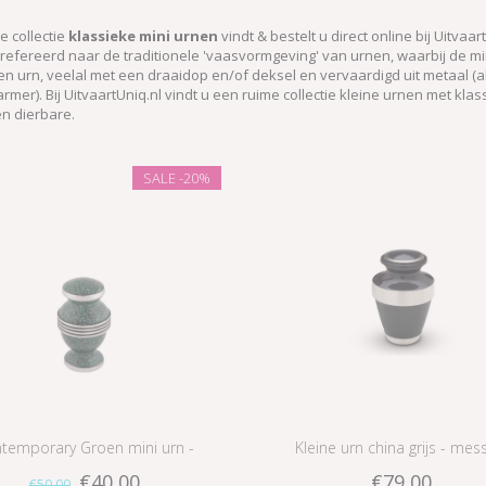
e collectie
klassieke mini urnen
vindt & bestelt u direct online bij Uitvaa
efereerd naar de traditionele 'vaasvormgeving' van urnen, waarbij de mini
n urn, veelal met een draaidop en/of deksel en vervaardigd uit metaal (
mer). Bij UitvaartUniq.nl vindt u een ruime collectie kleine urnen met kl
n dierbare.
SALE
-20%
temporary Groen mini urn -
Kleine urn china grijs - mes
€40,00
€79,00
€50,00