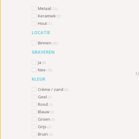
Metaal
(12)
Keramiek
(9)
Hout
(1)
LOCATIE
Binnen
(26)
GRAVEREN
Ja
(8)
Nee
(18)
M
KLEUR
Crème / zand
(4)
Geel
(2)
Rood
(1)
Blauw
(2)
Groen
(3)
Grijs
(2)
Bruin
(3)