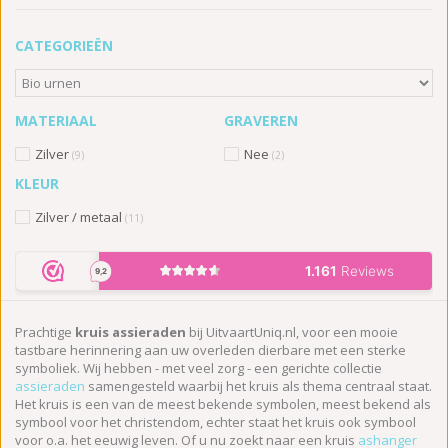
CATEGORIEËN
MATERIAAL
GRAVEREN
Zilver
Nee
(9)
(2)
KLEUR
Zilver / metaal
(11)
Prachtige
kruis assieraden
bij UitvaartUniq.nl, voor een mooie
tastbare herinnering aan uw overleden dierbare met een sterke
symboliek. Wij hebben - met veel zorg - een gerichte collectie
assieraden
samengesteld waarbij het kruis als thema centraal staat.
Het kruis is een van de meest bekende symbolen, meest bekend als
symbool voor het christendom, echter staat het kruis ook symbool
voor o.a. het eeuwig leven. Of u nu zoekt naar een kruis
ashanger