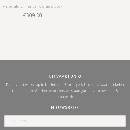
Vingerafdruk hanger kruisje groot -
€309,00
925 Zilver
UITVAARTUNIQ
Dé uitvaart webshop in Nederland! Prachtige & Unieke uitvaart artikelen
tegen eerlijke & scherpe prijzen. wij staan garant voor kwaliteit &
maatwerk.
NIEUWSBRIEF