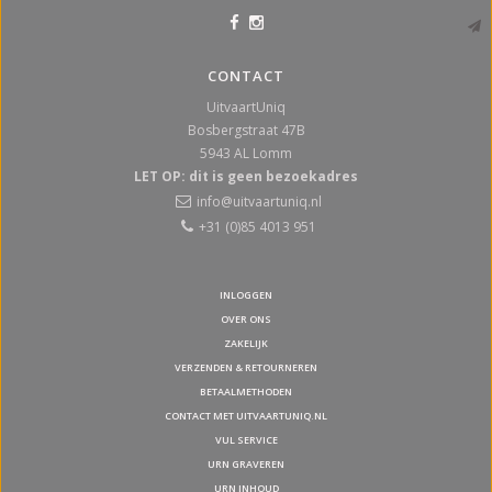
CONTACT
UitvaartUniq
Bosbergstraat 47B
5943 AL
Lomm
LET OP: dit is geen bezoekadres
info@uitvaartuniq.nl
+31 (0)85 4013 951
INLOGGEN
OVER ONS
ZAKELIJK
VERZENDEN & RETOURNEREN
BETAALMETHODEN
CONTACT MET UITVAARTUNIQ.NL
VUL SERVICE
URN GRAVEREN
URN INHOUD