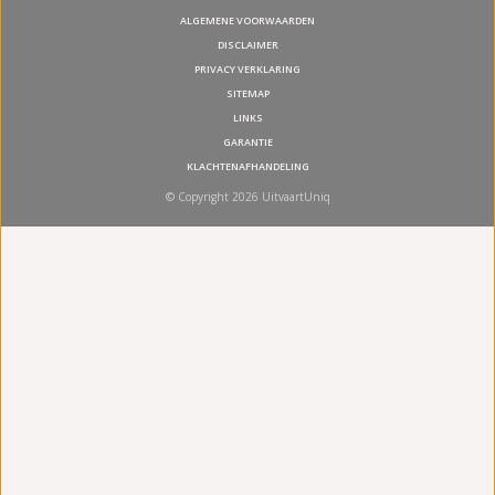
ALGEMENE VOORWAARDEN
DISCLAIMER
PRIVACY VERKLARING
SITEMAP
LINKS
GARANTIE
KLACHTENAFHANDELING
© Copyright 2026 UitvaartUniq