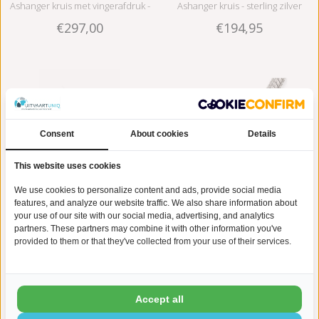
Ashanger kruis met vingerafdruk -
Ashanger kruis - sterling zilver
€297,00
€194,95
925 Zilver
Consent
About cookies
Details
This website uses cookies
We use cookies to personalize content and ads, provide social media
features, and analyze our website traffic. We also share information about
your use of our site with our social media, advertising, and analytics
Ashanger kruis klein - sterling
Asbedel kruis met vingerafdruk -
partners. These partners may combine it with other information you've
€164,95
€297,00
provided to them or that they've collected from your use of their services.
zilver
925 Zilver
Accept all