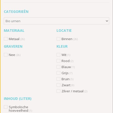
CATEGORIEËN
MATERIAAL
LOCATIE
Metaal
Binnen
(26)
(26)
GRAVEREN
KLEUR
Nee
Wit
(26)
(1)
Rood
(2)
Blauw
(1)
Grijs
(7)
Bruin
(5)
Zwart
(9)
Zilver / metaal
(2)
INHOUD (LITER)
Symbolische
hoeveelheid
(1)