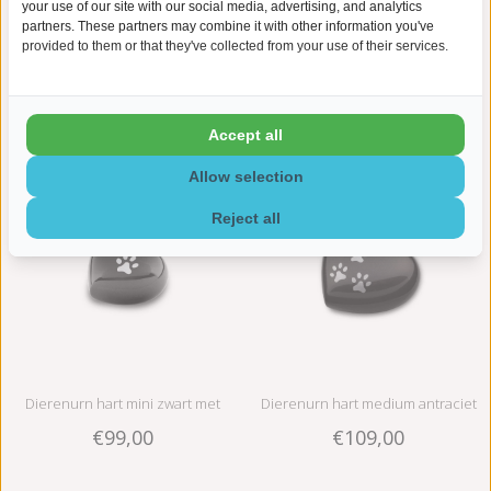
your use of our site with our social media, advertising, and analytics
partners. These partners may combine it with other information you've
provided to them or that they've collected from your use of their services.
Dieren urn Rondo antraciet &
Dieren urn Rondo antraciet &
€105,00
€123,00
goudkleurig M - messing
goudkleurig L - messing
Accept all
Allow selection
Reject all
Dierenurn hart mini zwart met
Dierenurn hart medium antraciet
€99,00
€109,00
pootafdrukken - messing
met pootafdrukken - messing