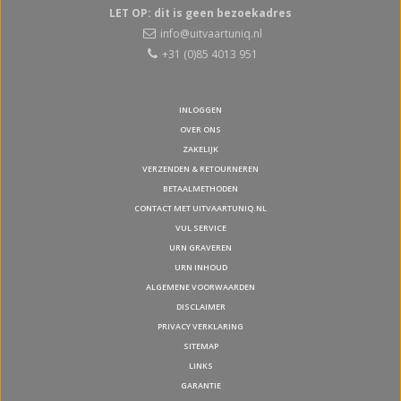
LET OP: dit is geen bezoekadres
info@uitvaartuniq.nl
+31 (0)85 4013 951
INLOGGEN
OVER ONS
ZAKELIJK
VERZENDEN & RETOURNEREN
BETAALMETHODEN
CONTACT MET UITVAARTUNIQ.NL
VUL SERVICE
URN GRAVEREN
URN INHOUD
ALGEMENE VOORWAARDEN
DISCLAIMER
PRIVACY VERKLARING
SITEMAP
LINKS
GARANTIE