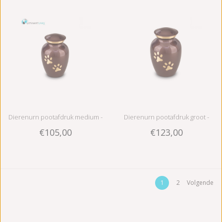
Dierenurn pootafdruk medium -
Dierenurn pootafdruk groot -
€105,00
€123,00
messing
messing
1
2
Volgende