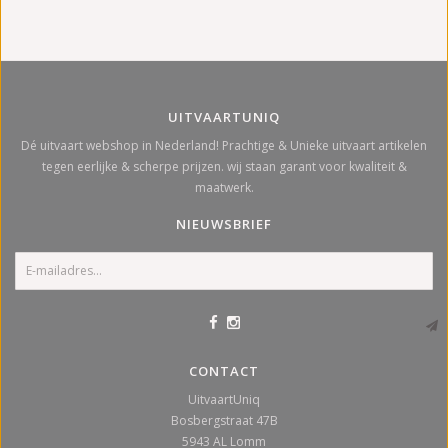
UITVAARTUNIQ
Dé uitvaart webshop in Nederland! Prachtige & Unieke uitvaart artikelen
tegen eerlijke & scherpe prijzen. wij staan garant voor kwaliteit &
maatwerk.
NIEUWSBRIEF
CONTACT
UitvaartUniq
Bosbergstraat 47B
5943 AL
Lomm