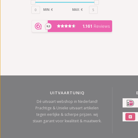
MIN: €
MAX: €
0
5
UITVAARTUNIQ
Dé uitvaart webshop in Nederland!
Prachtige & Unieke uitvaart artikelen
tegen eerlijke & scherpe prijzen. wij
staan garant voor kwaliteit & maatwerk.