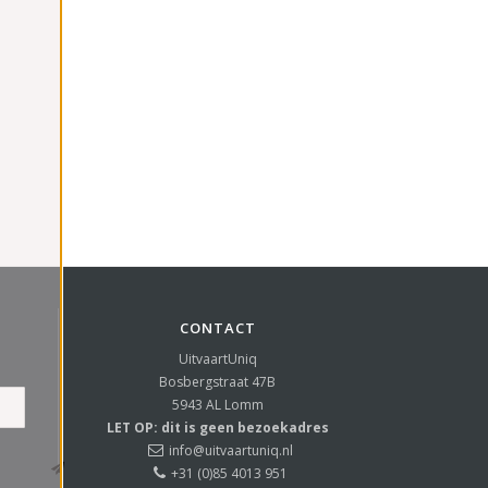
CONTACT
UitvaartUniq
Bosbergstraat 47B
5943 AL
Lomm
LET OP: dit is geen bezoekadres
info@uitvaartuniq.nl
+31 (0)85 4013 951