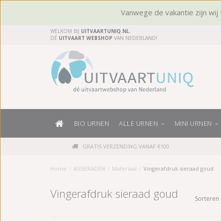
Vanwege de vakantie zijn wij t
WELKOM BIJ
UITVAARTUNIQ.NL
;
DÉ
UITVAART WEBSHOP
VAN NEDERLAND!
BIO URNEN
ALLE URNEN
MINI URNEN
GRATIS VERZENDING VANAF €100
Home
/
ASSIERADEN
/
Materiaal
/
Vingerafdruk sieraad goud
Vingerafdruk sieraad goud
Sorteren 