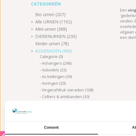
CATEGORIEËN
Een
vin
Bio urnen
(207)
'gedenks
vinden. 
Alle URNEN
(1192)
overlede
Mini urnen
(388)
uitgaan 
DIERENURNEN
(230)
een dier
Kinder urnen
(78)
ASSIERADEN
(406)
Categorie
(0)
Ashangers
(296)
Asbedels
(23)
As kettingen
(39)
Asringen
(20)
Vingerafdruk sieraden
(108)
Colliers & armbanden
(30)
Materiaal
(0)
Ashanger zilver
(143)
Ashanger RVS
(48)
Ashanger goud
(55)
Consent
Ab
Asbedel zilver
(11)