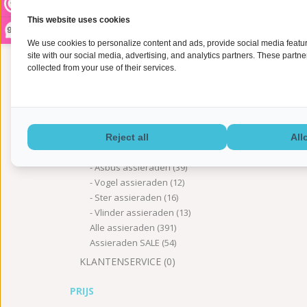
Asring zilver
(12)
Asring goud
(8)
This website uses cookies
9,2
Vingerafdruk sieraad zilver
(92)
We use cookies to personalize content and ads, provide social media feature
Vingerafdruk sieraad goud
(14)
site with our social media, advertising, and analytics partners. These partn
Asketting zilver
(10)
collected from your use of their services.
Thema
(0)
Dieren assieraden
(27)
Hart assieraden
(82)
Teardrop assieraden
(4)
Bloemen assieraden
(13)
Reject all
All
Kruis assieraden
(17)
Asbus assieraden
(39)
Vogel assieraden
(12)
Ster assieraden
(16)
Vlinder assieraden
(13)
Alle assieraden
(391)
Assieraden SALE
(54)
KLANTENSERVICE
(0)
PRIJS