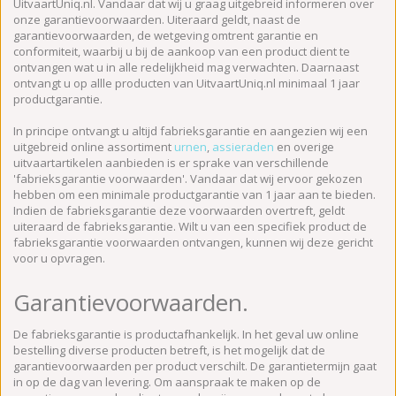
UitvaartUniq.nl. Vandaar dat wij u graag uitgebreid informeren over
onze garantievoorwaarden. Uiteraard geldt, naast de
garantievoorwaarden, de wetgeving omtrent garantie en
conformiteit, waarbij u bij de aankoop van een product dient te
ontvangen wat u in alle redelijkheid mag verwachten. Daarnaast
ontvangt u op allle producten van UitvaartUniq.nl minimaal 1 jaar
productgarantie.
In principe ontvangt u altijd fabrieksgarantie en aangezien wij een
uitgebreid online assortiment
urnen
,
assieraden
en overige
uitvaartartikelen aanbieden is er sprake van verschillende
'fabrieksgarantie voorwaarden'. Vandaar dat wij ervoor gekozen
hebben om een minimale productgarantie van 1 jaar aan te bieden.
Indien de fabrieksgarantie deze voorwaarden overtreft, geldt
uiteraard de fabrieksgarantie. Wilt u van een specifiek product de
fabrieksgarantie voorwaarden ontvangen, kunnen wij deze gericht
voor u opvragen.
Garantievoorwaarden.
De fabrieksgarantie is productafhankelijk. In het geval uw online
bestelling diverse producten betreft, is het mogelijk dat de
garantievoorwaarden per product verschilt. De garantietermijn gaat
in op de dag van levering. Om aanspraak te maken op de