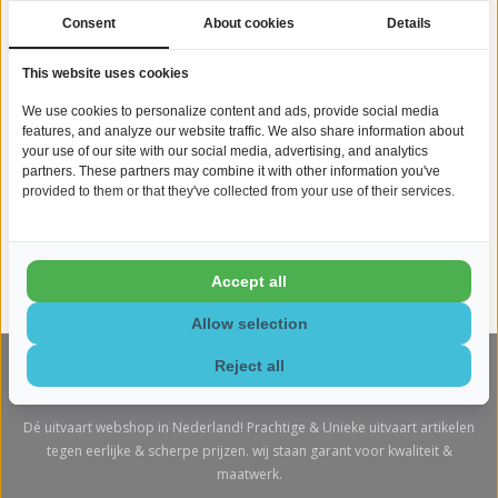
Montage en/of demontage kosten vallen buiten de
garantievoorwaarden. Kosten die u (koper) maakt t.b.v montage of
Consent
About cookies
Details
die ontstaan uit montage en/of demontage werkzaamheden vallen
beide niet binnen de garantievoorwaarden en UitvaartUniq.nl is hier
This website uses cookies
nimmer voor aansprakelijk.
We use cookies to personalize content and ads, provide social media
Na ontvangst van een klachtenformulier waarin aanspraak wordt
features, and analyze our website traffic. We also share information about
gedaan op de garantievoorwaarden, zal UitvaartUniq.nl binnen 2
your use of our site with our social media, advertising, and analytics
werkdagen een reactie geven. Vervolgens zal zo snel mogelijk een
partners. These partners may combine it with other information you've
passende oplossing aangereikt worden.
provided to them or that they've collected from your use of their services.
Accept all
Allow selection
Reject all
UITVAARTUNIQ
Dé uitvaart webshop in Nederland! Prachtige & Unieke uitvaart artikelen
tegen eerlijke & scherpe prijzen. wij staan garant voor kwaliteit &
maatwerk.