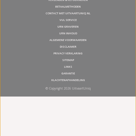
BETAALMETHODEN
CONTACT MET UITVAARTUNIQ.NL
VUL SERVICE
URN GRAVEREN
URN INHOUD
ALGEMENE VOORWAARDEN
DISCLAIMER
PRIVACY VERKLARING
SITEMAP
LINKS
GARANTIE
KLACHTENAFHANDELING
© Copyright 2026 UitvaartUniq