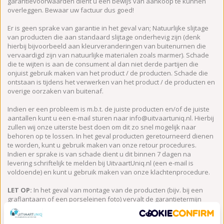
garantievoorwaarden dient u een bewijs van aankoop te kunnen
overleggen. Bewaar uw factuur dus goed!
Er is geen sprake van garantie in het geval van; Natuurlijke slijtage
van producten die aan standaard slijtage onderhevig zijn (denk
hierbij bijvoorbeeld aan kleurveranderingen van buitenurnen die
vervaardigd zijn van natuurlijke materialen zoals marmer). Schade
die te wijten is aan de consument al dan niet derde partijen die
onjuist gebruik maken van het product / de producten. Schade die
ontstaan is tijdens het verwerken van het product / de producten en
overige oorzaken van buitenaf.
Indien er een probleem is m.b.t. de juiste producten en/of de juiste
aantallen kunt u een e-mail sturen naar
info@uitvaartuniq.nl
. Hierbij
zullen wij onze uiterste best doen om dit zo snel mogelijk naar
behoren op te lossen. In het geval producten geretourneerd dienen
te worden, kunt u gebruik maken van onze retour procedures.
Indien er sprake is van schade dient u dit binnen 7 dagen na
levering schriftelijk te melden bij UitvaartUniq.nl (een e-mail is
voldoende) en kunt u gebruik maken van onze klachtenprocedure.
LET OP:
In het geval van montage van de producten (bijv. bij een
graflantaarn of een porseleinen foto) vervalt de garantietermijn
nadat het product / de producten zijn gemonteerd (lees:
verwerkt) en is UitvaartUniq.nl niet meer aansprakelijk voor schade.