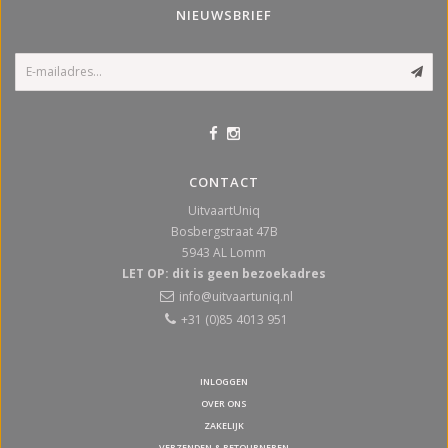
NIEUWSBRIEF
CONTACT
UitvaartUniq
Bosbergstraat 47B
5943 AL
Lomm
LET OP: dit is geen bezoekadres
info@uitvaartuniq.nl
+31 (0)85 4013 951
INLOGGEN
OVER ONS
ZAKELIJK
VERZENDEN & RETOURNEREN