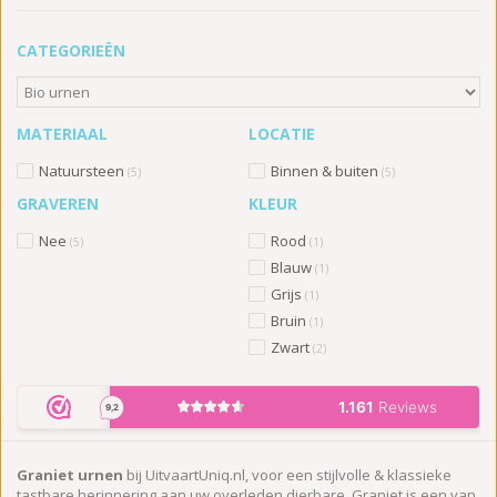
CATEGORIEËN
MATERIAAL
LOCATIE
Natuursteen
Binnen & buiten
(5)
(5)
GRAVEREN
KLEUR
Nee
Rood
(5)
(1)
Blauw
(1)
Grijs
(1)
Bruin
(1)
Zwart
(2)
Graniet urnen
bij UitvaartUniq.nl, voor een stijlvolle & klassieke
tastbare herinnering aan uw overleden dierbare. Graniet is een van