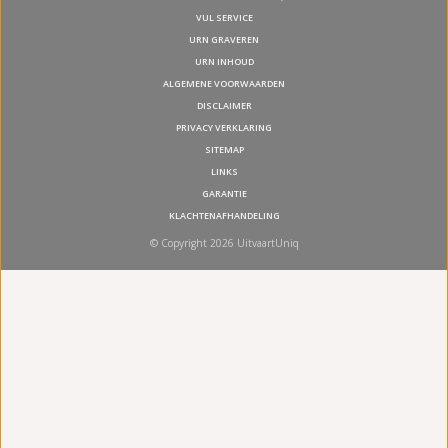
VUL SERVICE
URN GRAVEREN
URN INHOUD
ALGEMENE VOORWAARDEN
DISCLAIMER
PRIVACY VERKLARING
SITEMAP
LINKS
GARANTIE
KLACHTENAFHANDELING
© Copyright 2026 UitvaartUniq