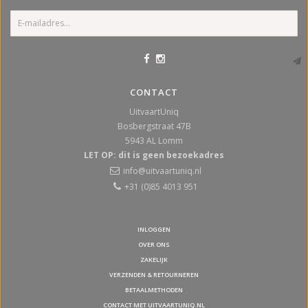
CONTACT
UitvaartUniq
Bosbergstraat 47B
5943 AL
Lomm
LET OP: dit is geen bezoekadres
info@uitvaartuniq.nl
+31 (0)85 4013 951
INLOGGEN
OVER ONS
ZAKELIJK
VERZENDEN & RETOURNEREN
BETAALMETHODEN
CONTACT MET UITVAARTUNIQ.NL