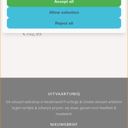
Accept all
Allow selection
Reject all
Asbus himalaya rood - graniet
€702,95
UITVAARTUNIQ
Dé uitvaart webshop in Nederland! Prachtige & Unieke uitvaart artikelen
tegen eerlijke & scherpe prijzen. wij staan garant voor kwaliteit &
maatwerk.
NIEUWSBRIEF