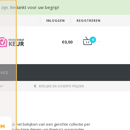
r zijn. Bedankt voor uw begrip!
INLOGGEN
REGISTREREN
0
€0,00
VICE
AP
EERLIJKE EN SCHERPE PRIJZEN
enurn is het bekijken van een gerichte collectie per
n diverse populaire dieren urn thema's waaronder