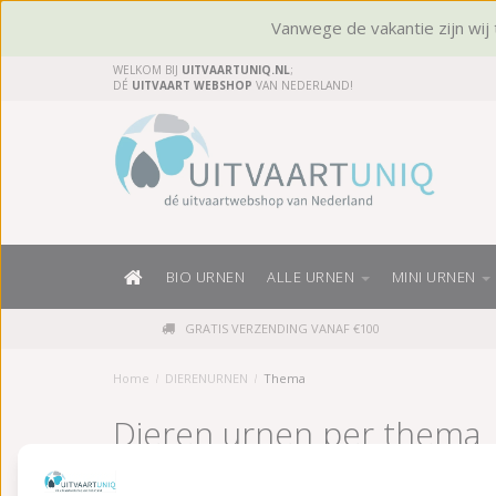
Vanwege de vakantie zijn wij t
WELKOM BIJ
UITVAARTUNIQ.NL
;
DÉ
UITVAART WEBSHOP
VAN NEDERLAND!
BIO URNEN
ALLE URNEN
MINI URNEN
GRATIS VERZENDING VANAF €100
Home
/
DIERENURNEN
/
Thema
Dieren urnen per thema
Een bijzondere collectie
dieren urnen
per 'dierenurn them
'thema' een ideale mogelijkheid om snel & gericht een pa