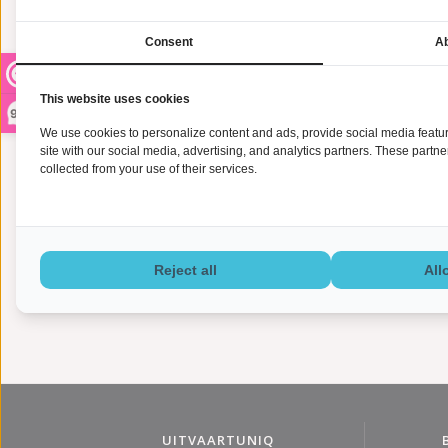
uiteraard een gerichte collectie katten urnen & honden u
herinnering aan uw overleden trouwe maatje bij Uitvaart
Consent
Ab
This website uses cookies
9,2
We use cookies to personalize content and ads, provide social media feature
site with our social media, advertising, and analytics partners. These partn
Hart dierenurnen
collected from your use of their services.
Reject all
All
UITVAARTUNIQ