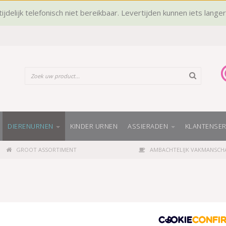
ijdelijk telefonisch niet bereikbaar. Levertijden kunnen iets lange
DIERENURNEN
KINDER URNEN
ASSIERADEN
KLANTENSER
GROOT ASSORTIMENT
AMBACHTELIJK VAKMANSCH
a' bij UitvaartUniq.nl. Binnen uw zoektocht naar de perfect passende dier
ssende collectie te bereiken, die past bij uw persoonlijke wensen. Er zij