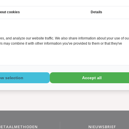
rnen, maar ook dieren urnen met het thema (Valentijns)hart en het pootje 
Uniq.nl.
out cookies
Details
s, and analyze our website traffic. We also share information about your use of ou
ers may combine it with other information you've provided to them or that they've
Dierenurnen met pootafdruk
ow selection
Accept all
BETAALMETHODEN
NIEUWSBRIEF