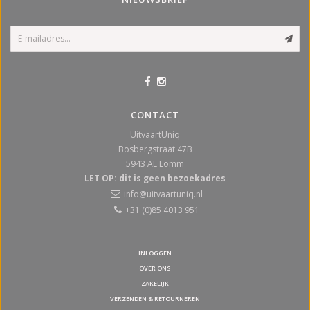
CONTACT
UitvaartUniq
Bosbergstraat 47B
5943 AL
Lomm
LET OP: dit is geen bezoekadres
info@uitvaartuniq.nl
+31 (0)85 4013 951
INLOGGEN
OVER ONS
ZAKELIJK
VERZENDEN & RETOURNEREN