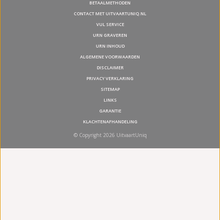
BETAALMETHODEN
CONTACT MET UITVAARTUNIQ.NL
VUL SERVICE
URN GRAVEREN
URN INHOUD
ALGEMENE VOORWAARDEN
DISCLAIMER
PRIVACY VERKLARING
SITEMAP
LINKS
GARANTIE
KLACHTENAFHANDELING
© Copyright 2026 UitvaartUniq