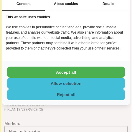
Ashanger RVS
(48)
Consent
About cookies
Details
Ashanger goud
(55)
Asbedel zilver
(11)
This website uses cookies
Asring zilver
(12)
Asring goud
(8)
We use cookies to personalize content and ads, provide social media
Vingerafdruk sieraad zilver
(92)
features, and analyze our website traffic. We also share information about
Vingerafdruk sieraad goud
(14)
your use of our site with our social media, advertising, and analytics
Asketting zilver
(10)
partners. These partners may combine it with other information you've
Thema
(0)
provided to them or that they've collected from your use of their services.
Dieren assieraden
(27)
Hart assieraden
(82)
Teardrop assieraden
(4)
Bloemen assieraden
(13)
Kruis assieraden
(17)
Accept all
Asbus assieraden
(39)
Vogel assieraden
(12)
Allow selection
Ster assieraden
(16)
Vlinder assieraden
(13)
Reject all
Alle assieraden
(391)
Assieraden SALE
(54)
KLANTENSERVICE
(0)
Merken:
Meer informatie