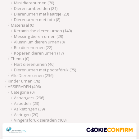
Mini dierenurnen
(70)
Dieren urnbeelden
(21)
Dierenurnen met kaarsje
(23)
Dierenurnen met foto
(8)
Materiaal
(0)
Keramische dieren urnen
(140)
Messing dieren urnen
(29)
Aluminium dieren urnen
(8)
Bio dierenurnen
(22)
Koperen dieren urnen
(17)
Thema
(0)
Hart dierenurnen
(46)
Dierenurnen met pootafdruk
(75)
Alle Dieren urnen
(236)
Kinder urnen
(78)
ASSIERADEN
(406)
Categorie
(0)
Ashangers
(296)
Asbedels
(23)
As kettingen
(39)
Asringen
(20)
Vingerafdruk sieraden
(108)
Colliers & armbanden
(30)
Materiaal
(0)
Ashanger zilver
(143)