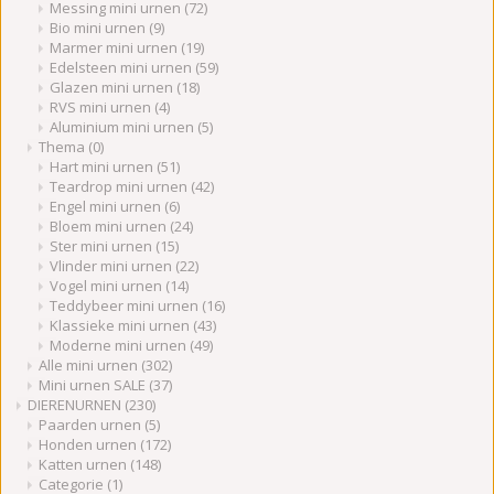
Messing mini urnen
(72)
Bio mini urnen
(9)
Marmer mini urnen
(19)
Edelsteen mini urnen
(59)
Glazen mini urnen
(18)
RVS mini urnen
(4)
Aluminium mini urnen
(5)
Thema
(0)
Hart mini urnen
(51)
Teardrop mini urnen
(42)
Engel mini urnen
(6)
Bloem mini urnen
(24)
Ster mini urnen
(15)
Vlinder mini urnen
(22)
Vogel mini urnen
(14)
Teddybeer mini urnen
(16)
Klassieke mini urnen
(43)
Moderne mini urnen
(49)
Alle mini urnen
(302)
Mini urnen SALE
(37)
DIERENURNEN
(230)
Paarden urnen
(5)
Honden urnen
(172)
Katten urnen
(148)
Categorie
(1)