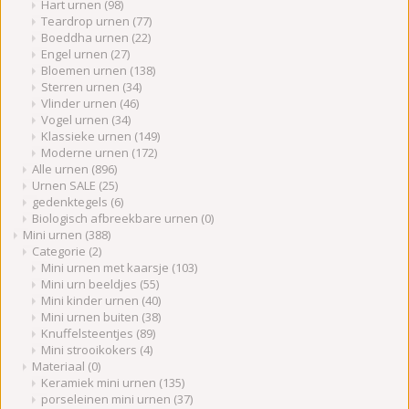
Hart urnen
(98)
Teardrop urnen
(77)
Boeddha urnen
(22)
Engel urnen
(27)
Bloemen urnen
(138)
Sterren urnen
(34)
Vlinder urnen
(46)
Vogel urnen
(34)
Klassieke urnen
(149)
Moderne urnen
(172)
Alle urnen
(896)
Urnen SALE
(25)
gedenktegels
(6)
Biologisch afbreekbare urnen
(0)
Mini urnen
(388)
Categorie
(2)
Mini urnen met kaarsje
(103)
Mini urn beeldjes
(55)
Mini kinder urnen
(40)
Mini urnen buiten
(38)
Knuffelsteentjes
(89)
Mini strooikokers
(4)
Materiaal
(0)
Keramiek mini urnen
(135)
porseleinen mini urnen
(37)