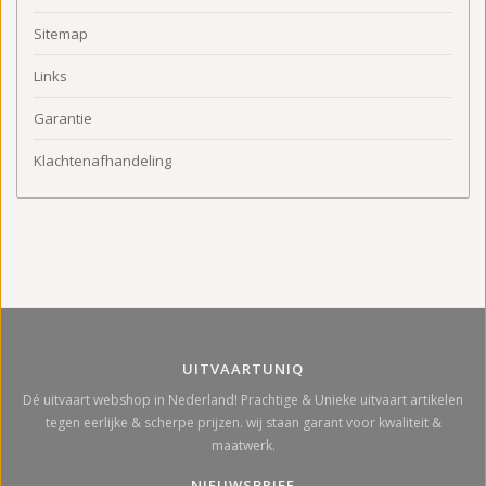
Sitemap
Links
Garantie
Klachtenafhandeling
UITVAARTUNIQ
Dé uitvaart webshop in Nederland! Prachtige & Unieke uitvaart artikelen
tegen eerlijke & scherpe prijzen. wij staan garant voor kwaliteit &
maatwerk.
NIEUWSBRIEF