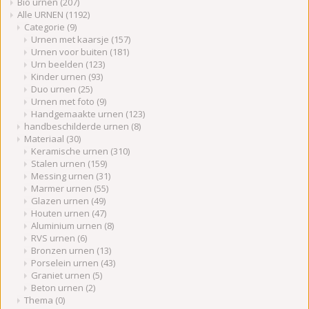
Bio urnen
(207)
Alle URNEN
(1192)
Categorie
(9)
Urnen met kaarsje
(157)
Urnen voor buiten
(181)
Urn beelden
(123)
Kinder urnen
(93)
Duo urnen
(25)
Urnen met foto
(9)
Handgemaakte urnen
(123)
handbeschilderde urnen
(8)
Materiaal
(30)
Keramische urnen
(310)
Stalen urnen
(159)
Messing urnen
(31)
Marmer urnen
(55)
Glazen urnen
(49)
Houten urnen
(47)
Aluminium urnen
(8)
RVS urnen
(6)
Bronzen urnen
(13)
Porselein urnen
(43)
Graniet urnen
(5)
Beton urnen
(2)
Thema
(0)