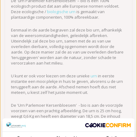
De 'urn Parlemoer Kersenbloesem' – bio is een 100%
ecologisch product dat aan alle Europese normen voldoet.
Deze ecologische /
biologische urn
is gemaakt van
plantaardige componenten, 100% afbreekbaar.
Eenmaal in de aarde begraven zal deze bio urn, afhankelijk
van de weersomstandigheden, geleidelijk afbreken.
Uiteindelijk zal deze bio urn, samen met de as van uw
overleden dierbare, volledig opgenomen wordt door de
aarde. Op deze manier zal de as van uw overleden dierbare
'teruggegeven' worden aan de natuur, zonder schade te
veroorzaken aan het milieu.
U kunt er ook voor kiezen om deze unieke
urn
in eerste
instantie een mooi plekje in huis te geven, alvorens u de urn
teruggeeft aan de aarde. Afscheid nemen hoeft dus niet
meteen, u kiest zelf het juiste moment uit.
De 'Urn Parlemoer Kersenbloesem' - bio is aan de voorzijde
voorzien van een prachtig afbeelding. De urn is 25 cm hoog,
weegt 0,6 Kg en heeft een diameter van 18,5 cm. De inhoud
van deze urn is veelal geschikt voor het bewaren van de
volledige hoeveelheid as van uw overleden dierbare.