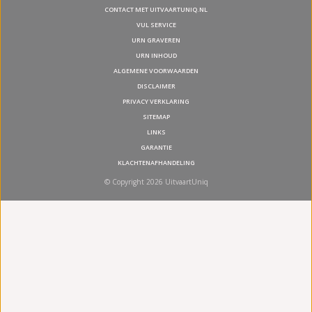
CONTACT MET UITVAARTUNIQ.NL
VUL SERVICE
URN GRAVEREN
URN INHOUD
ALGEMENE VOORWAARDEN
DISCLAIMER
PRIVACY VERKLARING
SITEMAP
LINKS
GARANTIE
KLACHTENAFHANDELING
© Copyright 2026 UitvaartUniq