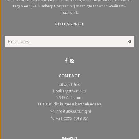
tegen eerlijke & scherpe prijzen. wij staan garant voor kwaliteit &
maatwerk.
NIEUWSBRIEF
CONTACT
UitvaartUniq
Bosbergstraat 47B
5943 AL
Lomm
LET OP: dit is geen bezoekadres
info@uitvaartuniq.nl
+31 (0)85 4013 951
INLOGGEN