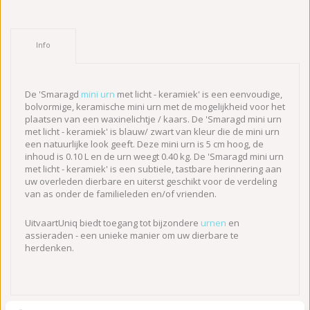
Info
De 'Smaragd
mini urn
met licht - keramiek' is een eenvoudige,
bolvormige, keramische mini urn met de mogelijkheid voor het
plaatsen van een waxinelichtje / kaars. De 'Smaragd mini urn
met licht - keramiek' is blauw/ zwart van kleur die de mini urn
een natuurlijke look geeft. Deze mini urn is 5 cm hoog, de
inhoud is 0.10 L en de urn weegt 0.40 kg. De 'Smaragd mini urn
met licht - keramiek' is een subtiele, tastbare herinnering aan
uw overleden dierbare en uiterst geschikt voor de verdeling
van as onder de familieleden en/of vrienden.
UitvaartUniq biedt toegang tot bijzondere
urnen
en
assieraden - een unieke manier om uw dierbare te
herdenken.