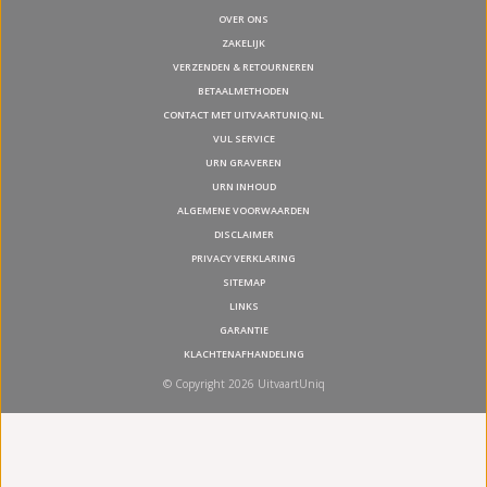
OVER ONS
ZAKELIJK
VERZENDEN & RETOURNEREN
BETAALMETHODEN
CONTACT MET UITVAARTUNIQ.NL
VUL SERVICE
URN GRAVEREN
URN INHOUD
ALGEMENE VOORWAARDEN
DISCLAIMER
PRIVACY VERKLARING
SITEMAP
LINKS
GARANTIE
KLACHTENAFHANDELING
© Copyright 2026 UitvaartUniq