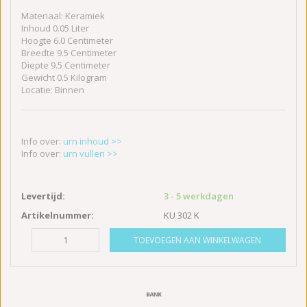
Materiaal: Keramiek
Inhoud 0.05 Liter
Hoogte 6.0 Centimeter
Breedte 9.5 Centimeter
Diepte 9.5 Centimeter
Gewicht 0.5 Kilogram
Locatie: Binnen
Info over:
urn inhoud >>
Info over:
urn vullen >>
Levertijd:
3 - 5 werkdagen
Artikelnummer:
KU 302 K
TOEVOEGEN AAN WINKELWAGEN