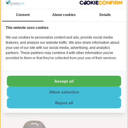
Gerelateerde producten
Consent
About cookies
Details
This website uses cookies
We use cookies to personalize content and ads, provide social media
features, and analyze our website traffic. We also share information about
your use of our site with our social media, advertising, and analytics
partners. These partners may combine it with other information you've
provided to them or that they've collected from your use of their services.
Accept all
Beryl mini urn met licht -
Mini urn jade met licht -
Allow selection
€149,00
€149,00
keramiek
keramiek
Reject all