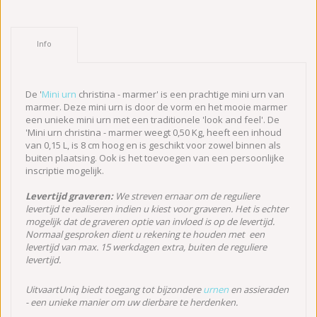
Info
De '
Mini urn
christina - marmer' is een prachtige mini urn van
marmer. Deze mini urn is door de vorm en het mooie marmer
een unieke mini urn met een traditionele 'look and feel'. De
'Mini urn christina - marmer weegt 0,50 Kg, heeft een inhoud
van 0,15 L, is 8 cm hoog en is geschikt voor zowel binnen als
buiten plaatsing. Ook is het toevoegen van een persoonlijke
inscriptie mogelijk.
Levertijd graveren:
We streven ernaar om de reguliere
levertijd te realiseren indien u kiest voor graveren. Het is echter
mogelijk dat de graveren optie van invloed is op de levertijd.
Normaal gesproken dient u rekening te houden met een
levertijd van max. 15 werkdagen extra, buiten de reguliere
levertijd.
UitvaartUniq biedt toegang tot bijzondere
urnen
en assieraden
- een unieke manier om uw dierbare te herdenken.