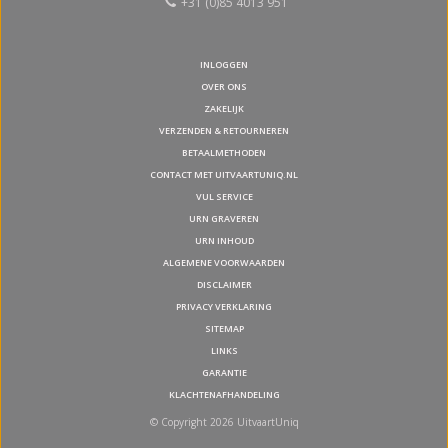
+31 (0)85 4013 951
INLOGGEN
OVER ONS
ZAKELIJK
VERZENDEN & RETOURNEREN
BETAALMETHODEN
CONTACT MET UITVAARTUNIQ.NL
VUL SERVICE
URN GRAVEREN
URN INHOUD
ALGEMENE VOORWAARDEN
DISCLAIMER
PRIVACY VERKLARING
SITEMAP
LINKS
GARANTIE
KLACHTENAFHANDELING
© Copyright 2026 UitvaartUniq