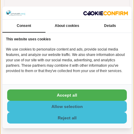
Consent
About cookies
Details
Gerelateerde producten
This website uses cookies
We use cookies to personalize content and ads, provide social media
features, and analyze our website traffic. We also share information about
your use of our site with our social media, advertising, and analytics
partners. These partners may combine it with other information you've
provided to them or that they've collected from your use of their services.
Accept all
Allow selection
Mini urn bianca - marmer
Natuurstenen urn christina -
Reject all
€79,00
€229,00
marmer