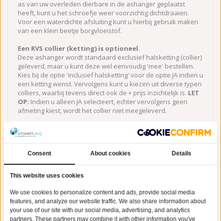
as van uw overleden dierbare in de ashanger geplaatst
heeft, kunt u het schroefje weer voorzichtig dichtdraaien.
Voor een waterdichte afsluiting kunt u hierbij gebruik maken
van een klein beetje borgvloeistof.
Een RVS collier (ketting) is optioneel.
Deze ashanger wordt standaard exclusief halsketting (collier)
geleverd, maar u kunt deze wel eenvoudig 'mee' bestellen.
Kies bij de optie 'inclusief halsketting' voor de optie JA indien u
een ketting wenst. Vervolgens kunt u kiezen uit diverse typen
colliers, waarbij tevens direct ook de + prijs inzichtelijk is.
LET
OP:
Indien u alleen JA selecteert, echter vervolgens geen
afmeting kiest, wordt het collier niet meegeleverd.
UitvaartUniq.nl is de Nr. 1
urn
en webwinkel van Nederland.
Onze webwinkel biedt een exclusieve collectie urnen en
assieraden
, met zorgvuldig geselecteerde designs die de
Consent
About cookies
Details
unieke persoonlijkheid van je geliefde weerspiegelen. Van
elegante urnen tot stijlvolle assieraden; wij begrijpen de
waarde van een tastbaar aandenken. Met onze
This website uses cookies
hoogwaardige producten en persoonlijke service bieden wij
troost en een plek om je dierbaren dichtbij te houden. Ontdek
We use cookies to personalize content and ads, provide social media
Uitvaartuniq.nl en laat ons je helpen om een blijvende
features, and analyze our website traffic. We also share information about
herinnering te creëren.
your use of our site with our social media, advertising, and analytics
partners. These partners may combine it with other information you've