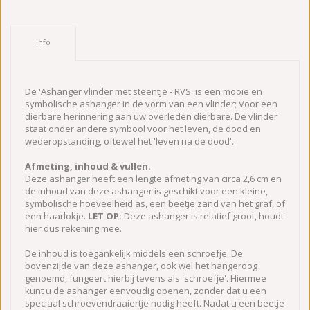
Info
De 'Ashanger vlinder met steentje - RVS' is een mooie en
symbolische ashanger in de vorm van een vlinder; Voor een
dierbare herinnering aan uw overleden dierbare. De vlinder
staat onder andere symbool voor het leven, de dood en
wederopstanding, oftewel het 'leven na de dood'.
Afmeting, inhoud & vullen.
Deze ashanger heeft een lengte afmeting van circa 2,6 cm en
de inhoud van deze ashanger is geschikt voor een kleine,
symbolische hoeveelheid as, een beetje zand van het graf, of
een haarlokje.
LET OP:
Deze ashanger is relatief groot, houdt
hier dus rekening mee.
De inhoud is toegankelijk middels een schroefje. De
bovenzijde van deze ashanger, ook wel het hangeroog
genoemd, fungeert hierbij tevens als 'schroefje'. Hiermee
kunt u de ashanger eenvoudig openen, zonder dat u een
speciaal schroevendraaiertje nodig heeft. Nadat u een beetje