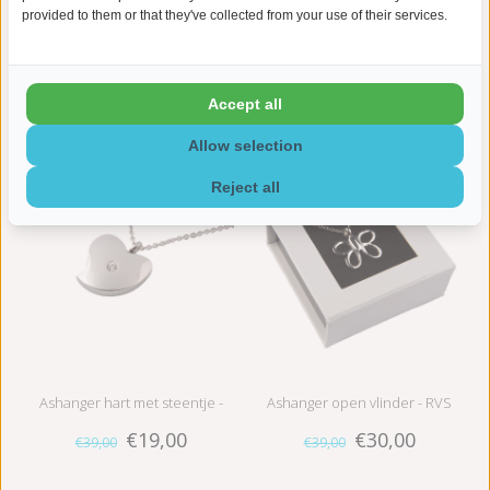
provided to them or that they've collected from your use of their services.
Accept all
Gerelateerde producten
Allow selection
SALE
-51%
SALE
-23%
Reject all
Ashanger hart met steentje -
Ashanger open vlinder - RVS
€19,00
€30,00
€39,00
€39,00
RVS