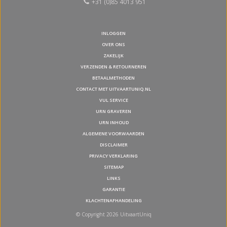
+31 (0)85 4013 951
INLOGGEN
OVER ONS
ZAKELIJK
VERZENDEN & RETOURNEREN
BETAALMETHODEN
CONTACT MET UITVAARTUNIQ.NL
VUL SERVICE
URN GRAVEREN
URN INHOUD
ALGEMENE VOORWAARDEN
DISCLAIMER
PRIVACY VERKLARING
SITEMAP
LINKS
GARANTIE
KLACHTENAFHANDELING
© Copyright 2026 UitvaartUniq