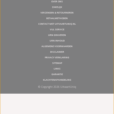
OVER ONS
ZAKELIJK
VERZENDEN & RETOURNEREN
BETAALMETHODEN
CONTACT MET UITVAARTUNIQ.NL
VUL SERVICE
URN GRAVEREN
URN INHOUD
ALGEMENE VOORWAARDEN
DISCLAIMER
PRIVACY VERKLARING
SITEMAP
LINKS
GARANTIE
KLACHTENAFHANDELING
© Copyright 2026 UitvaartUniq