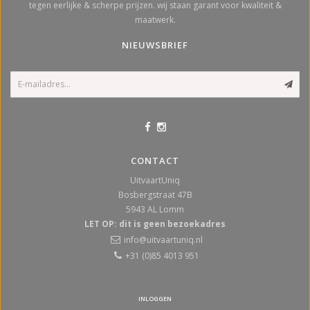
tegen eerlijke & scherpe prijzen. wij staan garant voor kwaliteit &
maatwerk.
NIEUWSBRIEF
CONTACT
UitvaartUniq
Bosbergstraat 47B
5943 AL
Lomm
LET OP: dit is geen bezoekadres
info@uitvaartuniq.nl
+31 (0)85 4013 951
INLOGGEN