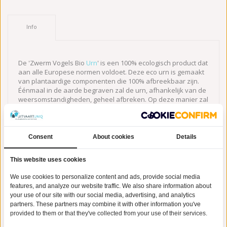
Info
De 'Zwerm Vogels Bio
Urn
' is een 100% ecologisch product dat
aan alle Europese normen voldoet. Deze eco urn is gemaakt
van plantaardige componenten die 100% afbreekbaar zijn.
Éénmaal in de aarde begraven zal de urn, afhankelijk van de
weersomstandigheden, geheel afbreken. Op deze manier zal
de as van uw overleden dierbare 'teruggegeven' worden aan
de natuur, zonder schade te veroorzaken aan het milieu: een
mooi en symbolisch gebaar. De 'Zwerm Vogels Bio Urn' heeft
een zachtgrijze kleur en is voorzien van een prachtige
Consent
About cookies
Details
messing vogelprint. De urn is 25.5 cm hoog, weegt 0.50 Kg en
heeft een diameter van 19.5 cm. De inhoud van deze urn is
This website uses cookies
geschikt voor het bewaren van een gedeelte of de volledige
hoeveelheid as van uw overleden dierbare. U kunt er ook
We use cookies to personalize content and ads, provide social media
voor kiezen om deze unieke urn in eerste instantie een mooi
features, and analyze our website traffic. We also share information about
plekje in huis te geven, alvorens u de urn gaat begraven in de
your use of our site with our social media, advertising, and analytics
aarde. Afscheid nemen hoeft dus niet meteen, u kiest zelf het
partners. These partners may combine it with other information you've
juiste moment uit.
provided to them or that they've collected from your use of their services.