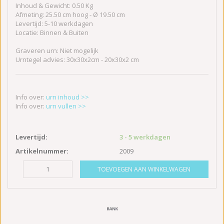
Inhoud & Gewicht: 0.50 Kg
Afmeting: 25.50 cm hoog - Ø 19.50 cm
Levertijd: 5-10 werkdagen
Locatie: Binnen & Buiten
Graveren urn: Niet mogelijk
Urntegel advies: 30x30x2cm - 20x30x2 cm
Info over:
urn inhoud >>
Info over:
urn vullen >>
Levertijd:
3 - 5 werkdagen
Artikelnummer:
2009
TOEVOEGEN AAN WINKELWAGEN