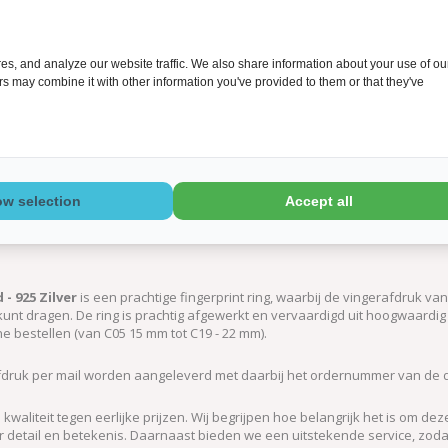
s, and analyze our website traffic. We also share information about your use of ou
ers may combine it with other information you've provided to them or that they've
ow selection
Accept all
- 925 Zilver
is een prachtige fingerprint ring, waarbij de vingerafdruk va
 kunt dragen. De ring is prachtig afgewerkt en vervaardigd uit hoogwaardig 9
ine bestellen (van C05 15 mm tot C19 - 22 mm).
afdruk per mail worden aangeleverd met daarbij het ordernummer van de d
kwaliteit tegen eerlijke prijzen. Wij begrijpen hoe belangrijk het is om
detail en betekenis. Daarnaast bieden we een uitstekende service, zodat je