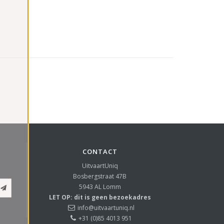
CONTACT
UitvaartUniq
Bosbergstraat 47B
5943 AL
Lomm
LET OP: dit is geen bezoekadres
info@uitvaartuniq.nl
+31 (0)85 4013 951