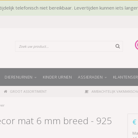
ijdelijk telefonisch niet bereikbaar. Levertijden kunnen iets lange
DIERENURNEN
KINDER URNEN
ASSIERADEN
KLANTENSER
GROOT ASSORTIMENT
AMBACHTELIJK VAKMANSCH
ver
decor mat 6 mm breed - 925
€
Mat