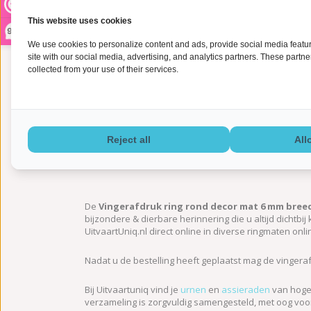
This website uses cookies
9,2
We use cookies to personalize content and ads, provide social media feature
site with our social media, advertising, and analytics partners. These partn
collected from your use of their services.
Reject all
All
Informatie
De
Vingerafdruk ring rond decor mat 6 mm breed 
bijzondere & dierbare herinnering die u altijd dichtbij
UitvaartUniq.nl direct online in diverse ringmaten onl
Nadat u de bestelling heeft geplaatst mag de vinger
Bij Uitvaartuniq vind je
urnen
en
assieraden
van hoge 
verzameling is zorgvuldig samengesteld, met oog voor 