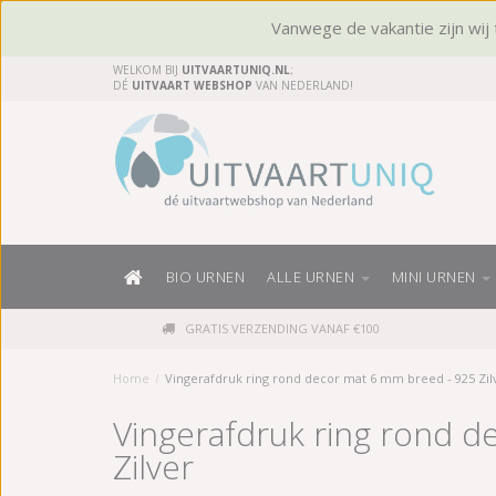
Vanwege de vakantie zijn wij t
WELKOM BIJ
UITVAARTUNIQ.NL
;
DÉ
UITVAART WEBSHOP
VAN NEDERLAND!
BIO URNEN
ALLE URNEN
MINI URNEN
GRATIS VERZENDING VANAF €100
Home
/
Vingerafdruk ring rond decor mat 6 mm breed - 925 Zil
Vingerafdruk ring rond 
Zilver