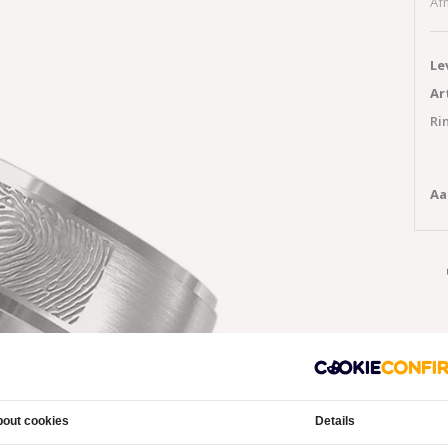
Af
Le
Ar
Ri
Aa
out cookies
Details