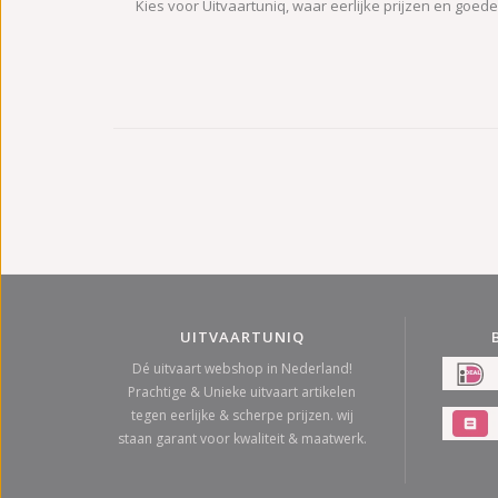
Kies voor Uitvaartuniq, waar eerlijke prijzen en goed
UITVAARTUNIQ
Dé uitvaart webshop in Nederland!
Prachtige & Unieke uitvaart artikelen
tegen eerlijke & scherpe prijzen. wij
staan garant voor kwaliteit & maatwerk.