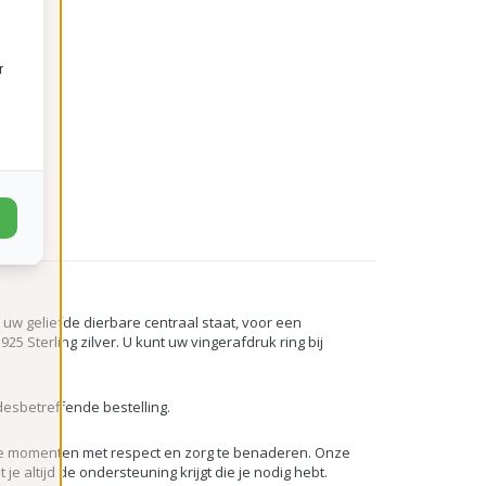
r
n uw geliefde dierbare centraal staat, voor een
25 Sterling zilver. U kunt uw vingerafdruk ring bij
esbetreffende bestelling.
 deze momenten met respect en zorg te benaderen. Onze
 altijd de ondersteuning krijgt die je nodig hebt.