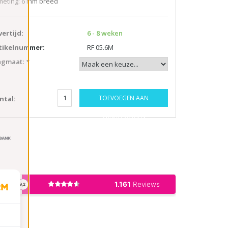
meting: 6 mm breed
vertijd:
6 - 8 weken
tikelnummer:
RF 05.6M
ngmaat:
*
TOEVOEGEN AAN
ntal:
WINKELWAGEN