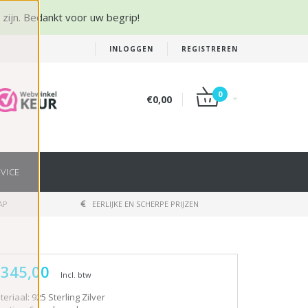
r zijn. Bedankt voor uw begrip!
INLOGGEN
REGISTREREN
0
€0,00
VICE
AP
EERLIJKE EN SCHERPE PRIJZEN
 345,00
Incl. btw
eriaal: 925 Sterling Zilver