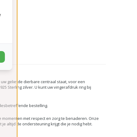
r
n uw geliefde dierbare centraal staat, voor een
25 Sterling zilver. U kunt uw vingerafdruk ring bij
esbetreffende bestelling.
 deze momenten met respect en zorg te benaderen. Onze
 altijd de ondersteuning krijgt die je nodig hebt.