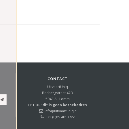
CONTACT
UitvaartUniq
Bosbergstraat 47B
5943 AL
Lomm
LET OP: dit is geen bezoekadres
info@uitvaartuniq.nl
+31 (0)85 4013 951