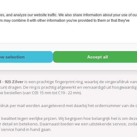
s, and analyze our website traffic. We also share information about your use of ou
ers may combine it with other information you've provided to them or that they've
ow selection
Accept all
- 925 Zilver
is een prachtige fingerprint ring, waarbij de vingerafdruk va
 kunt dragen. De ring is prachtig afgewerkt en vervaardigd uit hoogwaardig 9
ine bestellen (van C05 15 mm tot C19 - 22 mm).
afdruk per mail worden aangeleverd met daarbij het ordernummer van de d
kwaliteit tegen eerlijke prijzen. Wij begrijpen hoe belangrijk het is om
detail en betekenis. Daarnaast bieden we een uitstekende service, zodat je
e service hand in hand gaan.