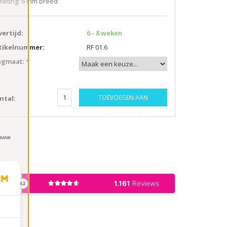
meting: 6 mm breed
vertijd:
6 - 8 weken
tikelnummer:
RF 01.6
ngmaat:
*
TOEVOEGEN AAN
ntal:
WINKELWAGEN