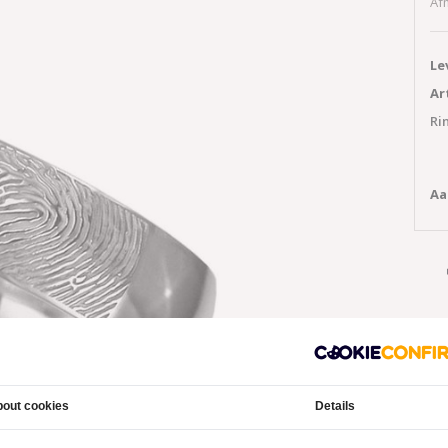
Af
Le
Ar
Ri
Aa
out cookies
Details