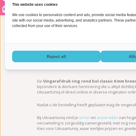
This website uses cookies
9,2
We use cookies to personalize content and ads, provide social media feature
site with our social media, advertising, and analytics partners. These partn
collected from your use of their services.
Informatie
Reject all
All
De
Vingerafdruk ring rond bol classic 6 mm breed 
bijzondere & dierbare herinnering die u altijd dichtbij
UitvaartUniq.nl direct online in diverse ringmaten onl
Nadat u de bestelling heeft geplaatst mag de vinger
Bij Uitvaartuniq vind je
urnen
en
assieraden
van hoge 
verzameling is zorgvuldig samengesteld, met oog voor 
Kies voor Uitvaartuniq, waar eerlijke prijzen en goed