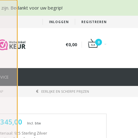
r zijn. Bedankt voor uw begrip!
INLOGGEN
REGISTREREN
0
€0,00
VICE
AP
EERLIJKE EN SCHERPE PRIJZEN
 345,00
Incl. btw
eriaal: 925 Sterling Zilver