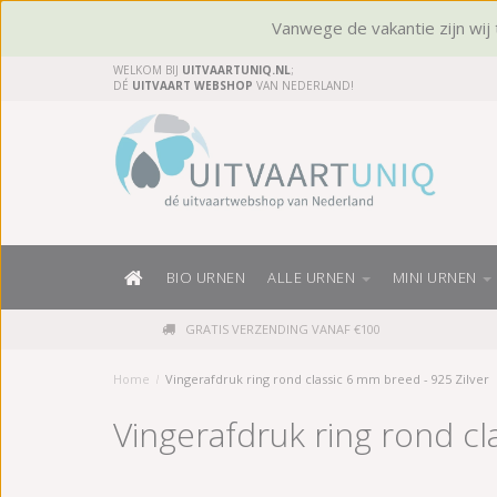
Vanwege de vakantie zijn wij t
WELKOM BIJ
UITVAARTUNIQ.NL
;
DÉ
UITVAART WEBSHOP
VAN NEDERLAND!
BIO URNEN
ALLE URNEN
MINI URNEN
GRATIS VERZENDING VANAF €100
Home
/
Vingerafdruk ring rond classic 6 mm breed - 925 Zilver
Vingerafdruk ring rond cl