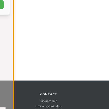
CONTACT
UitvaartUniq
Bosbergstraat 47B