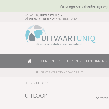
Vanwege de vakantie zijn wij t
WELKOM BIJ
UITVAARTUNIQ.NL
;
DÉ
UITVAART WEBSHOP
VAN NEDERLAND!
BIO URNEN
ALLE URNEN
MINI URNEN
GRATIS VERZENDING VANAF €100
Home
/
UITLOOP
UITLOOP
Sorteren 