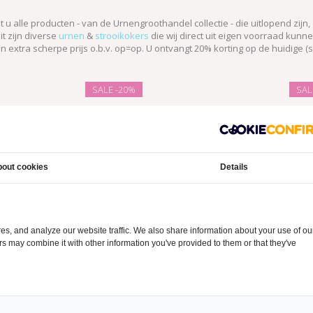
t u alle producten - van de Urnengroothandel collectie - die uitlopend zijn
it zijn diverse
urnen
&
strooikokers
die wij direct uit eigen voorraad kunn
n extra scherpe prijs o.b.v. op=op. U ontvangt 20% korting op de huidige (
SALE
-20%
SA
out cookies
Details
s, and analyze our website traffic. We also share information about your use of ou
ers may combine it with other information you've provided to them or that they've
temporary Groen mini urn -
Fruitful urn lavendel medium - p
€40,00
€120,00
€50,00
€149,00
aluminium