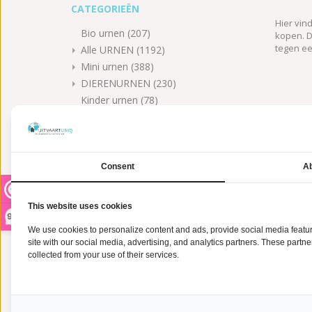
CATEGORIEËN
Hier vind
Bio urnen
(207)
kopen. D
tegen ee
Alle URNEN
(1192)
Mini urnen
(388)
DIERENURNEN
(230)
Kinder urnen
(78)
ASSIERADEN
(406)
KLANTENSERVICE
(0)
MATERIAAL
Consent
Ab
Metaal
(1)
LOCATIE
This website uses cookies
9,2
Binnen
(2)
We use cookies to personalize content and ads, provide social media feature
site with our social media, advertising, and analytics partners. These partn
GRAVEREN
collected from your use of their services.
Con
Nee
(2)
KLEUR