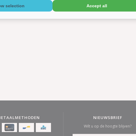
ow selection
Accept all
BETAALMETHODEN
NIEUWSBRIEF
Wilt u op de hoogte blijven?