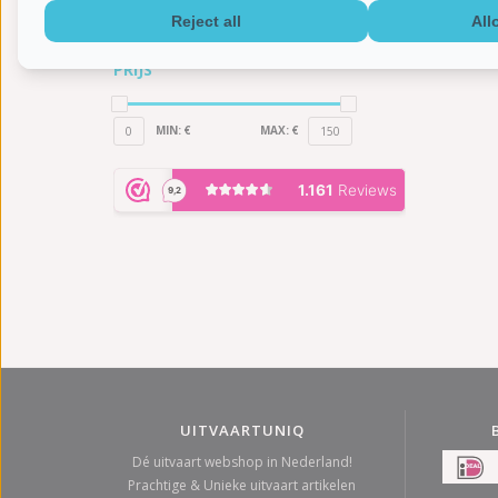
Wit
(1)
Reject all
All
Groen
(1)
PRIJS
MIN: €
MAX: €
0
150
UITVAARTUNIQ
Dé uitvaart webshop in Nederland!
Prachtige & Unieke uitvaart artikelen