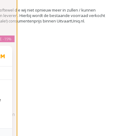
, oftewel die wij niet opnieuw meer in zullen / kunnen
en leveren. Hierbij wordt de bestaande voorraad verkocht
sale!) consumentenprijs binnen UitvaartUniq.nl.
LE
-19%
r
olyresin