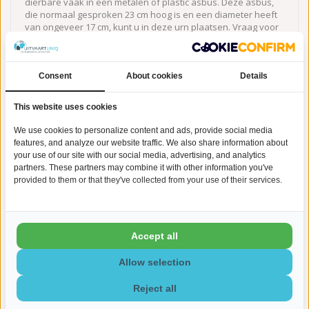
dierbare vaak in een metalen of plastic asbus. Deze asbus,
die normaal gesproken 23 cm hoog is en een diameter heeft
van ongeveer 17 cm, kunt u in deze urn plaatsen. Vraag voor
de zekerheid altijd even bij het crematorium wat de afmeting
van de asbus is, dan informeren onze medewerkers u of
deze in de door u gewenste urn past.
Consent
About cookies
Details
Levertijd graveren:
Indien u kiest voor de extra optie
graveren, houdt u dan rekening met een extra levertijd van 5-10
This website uses cookies
werkdagen.
We use cookies to personalize content and ads, provide social media
Op zoek naar een betekenisvolle manier om de herinnering aan
features, and analyze our website traffic. We also share information about
uw dierbare te bewaren? Bij UitvaartUniq.nl vindt u een
your use of our site with our social media, advertising, and analytics
prachtige collectie urnen,
mini urn
en en assieraden. Wij
partners. These partners may combine it with other information you've
begrijpen de waarde van een persoonlijk aandenken en bieden
provided to them or that they've collected from your use of their services.
u unieke producten van hoogwaardige kwaliteit. Onze urnen,
mini urnen en assieraden hebben een tijdloos design en
worden met zorg vervaardigd. Laat ons u helpen om de
herinnering aan uw geliefde op een bijzondere manier te
Accept all
koesteren.
Allow selection
Reject all