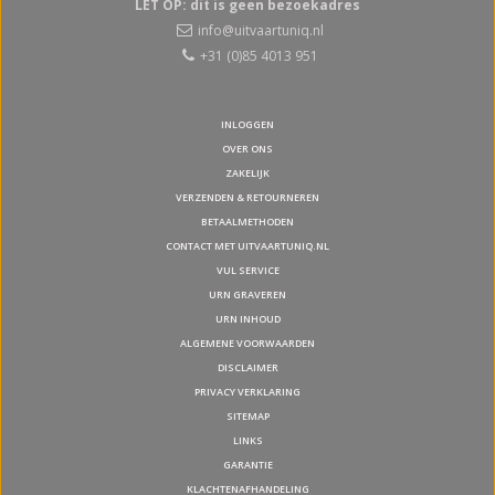
LET OP: dit is geen bezoekadres
info@uitvaartuniq.nl
+31 (0)85 4013 951
INLOGGEN
OVER ONS
ZAKELIJK
VERZENDEN & RETOURNEREN
BETAALMETHODEN
CONTACT MET UITVAARTUNIQ.NL
VUL SERVICE
URN GRAVEREN
URN INHOUD
ALGEMENE VOORWAARDEN
DISCLAIMER
PRIVACY VERKLARING
SITEMAP
LINKS
GARANTIE
KLACHTENAFHANDELING