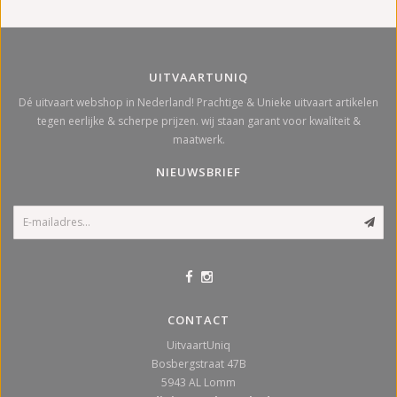
UITVAARTUNIQ
Dé uitvaart webshop in Nederland! Prachtige & Unieke uitvaart artikelen
tegen eerlijke & scherpe prijzen. wij staan garant voor kwaliteit &
maatwerk.
NIEUWSBRIEF
CONTACT
UitvaartUniq
Bosbergstraat 47B
5943 AL
Lomm