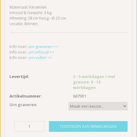
Materiaal: Keramiek
Inhoud & Gewicht: 3 kg
Afmeting: 28 cm hoog - Ø 20 cm
Locatie: Binnen
Info over:
urn graveren >>
Info over:
urn inhoud >>
Info over:
urn vullen >>
Levertijd:
3 - 5 werkdagen / met
gravure: 8 - 15
werkdagen
Artikelnummer:
6675R1
Urn graveren:
TOEVOEGEN AAN WINKELWAGEN