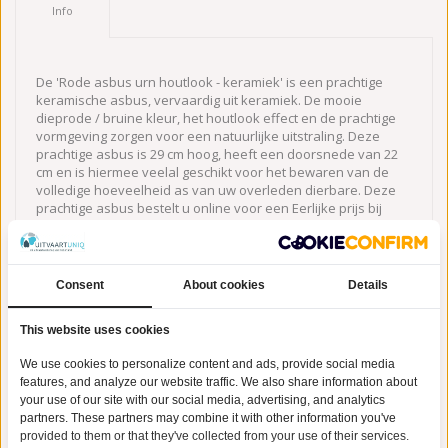
Info
De 'Rode asbus urn houtlook - keramiek' is een prachtige
keramische asbus, vervaardig uit keramiek. De mooie
dieprode / bruine kleur, het houtlook effect en de prachtige
vormgeving zorgen voor een natuurlijke uitstraling. Deze
prachtige asbus is 29 cm hoog, heeft een doorsnede van 22
cm en is hiermee veelal geschikt voor het bewaren van de
volledige hoeveelheid as van uw overleden dierbare. Deze
prachtige asbus bestelt u online voor een Eerlijke prijs bij
UitvaartUniq.nl; De
urnen winkel
van Nederland.
Urn geschikt voor asbus van het crematorium.
Deze urn is speciaal geschikt voor de asbus die u ontvangt
Consent
About cookies
Details
van het crematorium. U ontvangt de as van uw overleden
dierbare vaak in een metalen of plastic asbus. Deze asbus,
This website uses cookies
die normaal gesproken 23 cm hoog is en een diameter heeft
van ongeveer 17 cm, kunt u in deze urn plaatsen. Vraag voor
We use cookies to personalize content and ads, provide social media
de zekerheid altijd even bij het crematorium wat de afmeting
features, and analyze our website traffic. We also share information about
van de asbus is, dan informeren onze medewerkers u of
your use of our site with our social media, advertising, and analytics
deze in de door u gewenste urn past
partners. These partners may combine it with other information you've
provided to them or that they've collected from your use of their services.
Op zoek naar een betekenisvolle manier om de herinnering aan