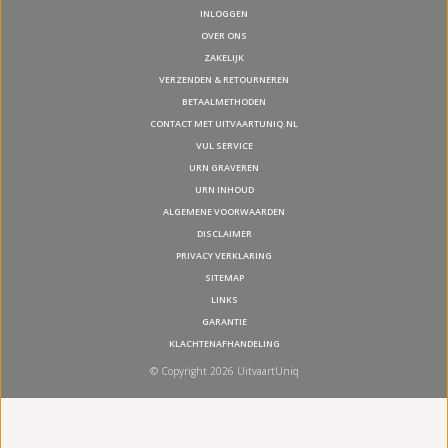
INLOGGEN
OVER ONS
ZAKELIJK
VERZENDEN & RETOURNEREN
BETAALMETHODEN
CONTACT MET UITVAARTUNIQ.NL
VUL SERVICE
URN GRAVEREN
URN INHOUD
ALGEMENE VOORWAARDEN
DISCLAIMER
PRIVACY VERKLARING
SITEMAP
LINKS
GARANTIE
KLACHTENAFHANDELING
© Copyright 2026 UitvaartUniq