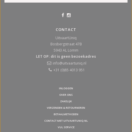
CONTACT
UitvaartUniq
Bosbergstraat 47B
5943 AL
Lomm
LET OP: dit is geen bezoekadres
info@uitvaartuniq.nl
+31 (0)85 4013 951
INLOGGEN
OVER ONS
ZAKELIJK
VERZENDEN & RETOURNEREN
BETAALMETHODEN
CONTACT MET UITVAARTUNIQ.NL
VUL SERVICE