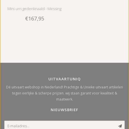
Mini urn gedenknaald - Messing
€167,95
UITVAARTUNIQ
Dé uitvaart webshop in Nederland! Prachtige & Unieke uitvaart artikelen
tegen eerlijke & scherpe prijzen. wij staan garant voor kwaliteit &
maatwerk.
NIEUWSBRIEF