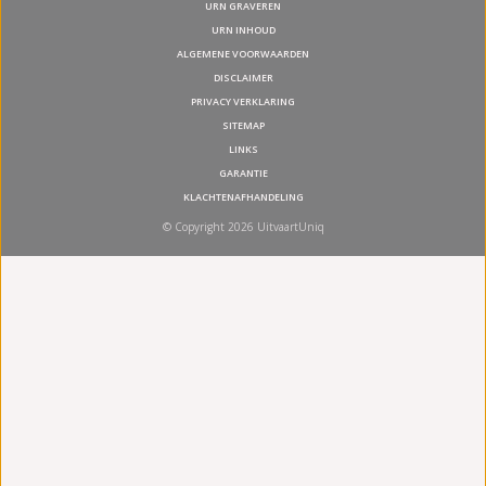
URN GRAVEREN
URN INHOUD
ALGEMENE VOORWAARDEN
DISCLAIMER
PRIVACY VERKLARING
SITEMAP
LINKS
GARANTIE
KLACHTENAFHANDELING
© Copyright 2026 UitvaartUniq