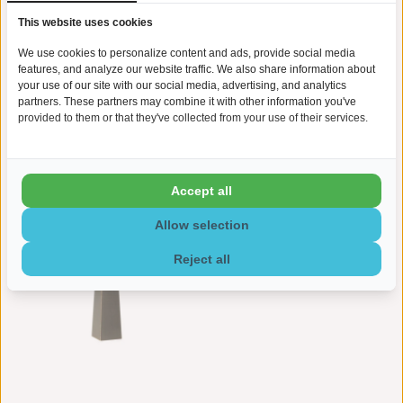
This website uses cookies
We use cookies to personalize content and ads, provide social media
features, and analyze our website traffic. We also share information about
your use of our site with our social media, advertising, and analytics
partners. These partners may combine it with other information you've
provided to them or that they've collected from your use of their services.
Mini urn gebroken pijler -
Mini urn piramide - Messing
€167,95
€167,95
Messing
Accept all
Allow selection
Reject all