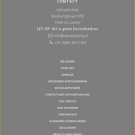
CONTACT
UitvaartUniq
Bosbergstraat 47B
5943 AL
Lomm
LET OP: dit is geen bezoekadres
info@uitvaartuniq.nl
+31 (0)85 4013 951
INLOGGEN
OVER ONS
ZAKELIJK
VERZENDEN & RETOURNEREN
BETAALMETHODEN
CONTACT MET UITVAARTUNIQ.NL
VUL SERVICE
URN GRAVEREN
URN INHOUD
ALGEMENE VOORWAARDEN
DISCLAIMER
PRIVACY VERKLARING