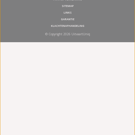
SITEMAP
LINKS
GARANTIE
KLACHTENAFHANDELING
© Copyright 2026 UitvaartUniq