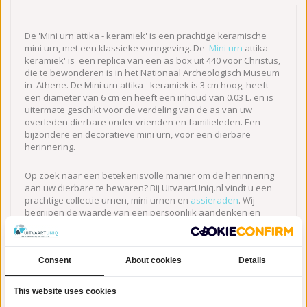
De 'Mini urn attika - keramiek' is een prachtige keramische
mini urn, met een klassieke vormgeving. De '
Mini urn
attika -
keramiek' is een replica van een as box uit 440 voor Christus,
die te bewonderen is in het Nationaal Archeologisch Museum
in Athene. De Mini urn attika - keramiek is 3 cm hoog, heeft
een diameter van 6 cm en heeft een inhoud van 0.03 L. en is
uitermate geschikt voor de verdeling van de as van uw
overleden dierbare onder vrienden en familieleden. Een
bijzondere en decoratieve mini urn, voor een dierbare
herinnering.
Op zoek naar een betekenisvolle manier om de herinnering
aan uw dierbare te bewaren? Bij UitvaartUniq.nl vindt u een
prachtige collectie urnen, mini urnen en
assieraden
. Wij
begrijpen de waarde van een persoonlijk aandenken en
bieden u unieke producten van hoogwaardige kwaliteit. Onze
urnen, mini urnen en assieraden hebben een tijdloos design
en worden met zorg vervaardigd. Laat ons u helpen om de
herinnering aan uw geliefde op een bijzondere manier te
Consent
About cookies
Details
koesteren.
This website uses cookies