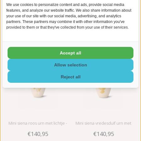
werkdagen.
We use cookies to personalize content and ads, provide social media
features, and analyze our website traffic. We also share information about
your use of our site with our social media, advertising, and analytics
partners. These partners may combine it with other information you've
provided to them or that they've collected from your use of their services.
Gerelateerde producten
Accept all
Allow selection
Reject all
Mini siena roos urn met lichtje -
Mini siena vredesduif urn met
€140,95
€140,95
Keramiek
lichtje - keramiek