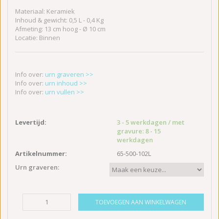
Materiaal: Keramiek
Inhoud & gewicht: 0,5 L - 0,4 Kg
Afmeting: 13 cm hoog - Ø 10 cm
Locatie: Binnen
Info over:
urn graveren >>
Info over:
urn inhoud >>
Info over:
urn vullen >>
Levertijd:
3 - 5 werkdagen / met
gravure: 8 - 15
werkdagen
Artikelnummer:
65-500-102L
Urn graveren:
TOEVOEGEN AAN WINKELWAGEN