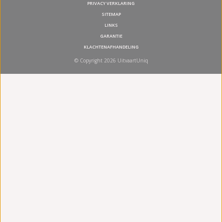
PRIVACY VERKLARING
SITEMAP
LINKS
GARANTIE
KLACHTENAFHANDELING
© Copyright 2026 UitvaartUniq