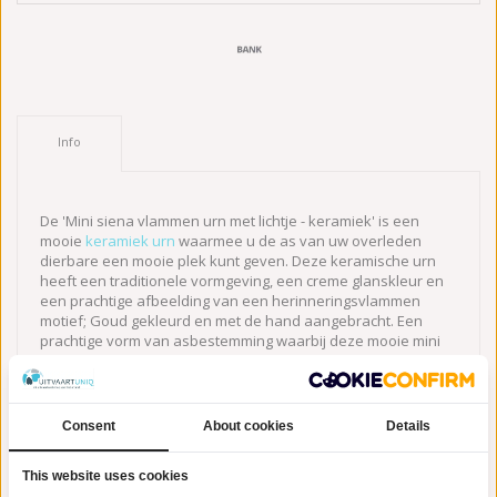
Info
De 'Mini siena vlammen urn met lichtje - keramiek' is een
mooie
keramiek urn
waarmee u de as van uw overleden
dierbare een mooie plek kunt geven. Deze keramische urn
heeft een traditionele vormgeving, een creme glanskleur en
een prachtige afbeelding van een herinneringsvlammen
motief; Goud gekleurd en met de hand aangebracht. Een
prachtige vorm van asbestemming waarbij deze mooie mini
urn tevens voorzien is van een kaarsenhouder /
waxinelichthouder. De 'Mini siena vlammen urn met lichtje -
keramiek' is 13 cm hoog, heeft een diameter van 10 cm, een
inhoud betreft 0,5 L en is geschikt voor binnenplaatsing.
Consent
About cookies
Details
Levertijd graveren:
Indien u kiest voor de extra optie
This website uses cookies
graveren, houdt u dan rekening met een extra levertijd van 5-10