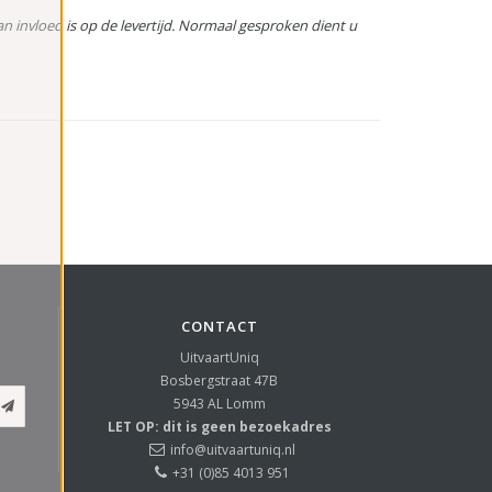
van invloed is op de levertijd. Normaal gesproken dient u
CONTACT
UitvaartUniq
Bosbergstraat 47B
5943 AL
Lomm
LET OP: dit is geen bezoekadres
info@uitvaartuniq.nl
+31 (0)85 4013 951