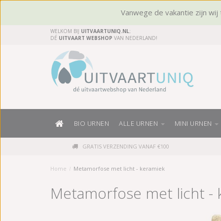
Vanwege de vakantie zijn wij t
WELKOM BIJ
UITVAARTUNIQ.NL
;
DÉ
UITVAART WEBSHOP
VAN NEDERLAND!
BIO URNEN
ALLE URNEN
MINI URNEN
GRATIS VERZENDING VANAF €100
Home
/
Metamorfose met licht - keramiek
Metamorfose met licht -