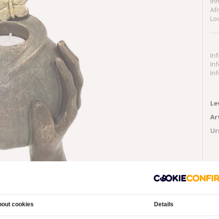
Inh
Af
Lo
In
In
In
Le
Ar
Ur
Aa
out cookies
Details