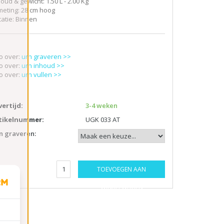
oud & gewicht: 1.50 L - 2.00 Kg
meting: 28 cm hoog
catie: Binnen
fo over:
urn graveren >>
fo over:
urn inhoud >>
fo over:
urn vullen >>
vertijd:
3-4 weken
tikelnummer:
UGK 033 AT
n graveren:
TOEVOEGEN AAN
ntal:
WINKELWAGEN