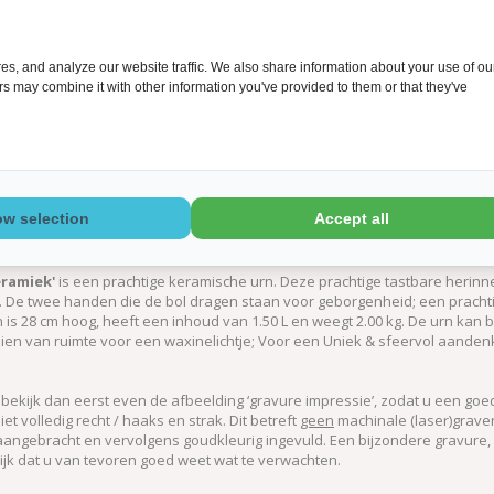
s, and analyze our website traffic. We also share information about your use of ou
ers may combine it with other information you've provided to them or that they've
ow selection
Accept all
eramiek'
is een prachtige keramische urn. Deze prachtige tastbare herinne
 De twee handen die de bol dragen staan voor geborgenheid; een pracht
rn is 28 cm hoog, heeft een inhoud van 1.50 L en weegt 2.00 kg. De urn k
rzien van ruimte voor een waxinelichtje; Voor een Uniek & sfeervol aande
, bekijk dan eerst even de afbeelding ‘gravure impressie’, zodat u een go
iet volledig recht / haaks en strak. Dit betreft
geen
machinale (laser)graveri
angebracht en vervolgens goudkleurig ingevuld. Een bijzondere gravure, 
grijk dat u van tevoren goed weet wat te verwachten.