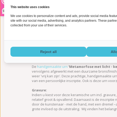
This website uses cookies
9,2
We use cookies to personalize content and ads, provide social media feature
site with our social media, advertising, and analytics partners. These partn
collected from your use of their services.
Informatie
Reject all
All
De
handgemaakte urn
'Metamorfose met licht - k
vervolgens afgewerkt met een duurzame bronsfinish.
weer 'vrij kan zijn'. Deze prachtige, handgemaakte u
van een persoonlijke inscriptie. Ook is deze urn voo
Gravure:
Indien u kiest voor deze keramische urn incl. gravure
relatief groot & opvallend. Daarnaast is de inscriptie n
door de kunstenaar - met de hand, met een dremel –a
grote invloed op de uitstraling. Wij vinden het belan