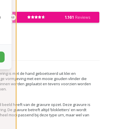
r
ring is met de hand geboetseerd uit klei en
ige vormgeving met een mooie gouden vlinder die
an binnen worden geplaatst en tevens voorzien worden
nken.
ed beeld heeft van de gravure opzet. Deze gravure is
ng. De gravure betreft altijd ‘blokletters’ en wordt
heel mooi passend bij deze type urn, maar wel van