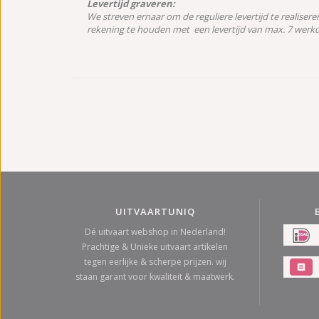
Levertijd graveren:
We streven ernaar om de reguliere levertijd te realisere
rekening te houden met een levertijd van max. 7 werkda
UITVAARTUNIQ
Dé uitvaart webshop in Nederland!
Prachtige & Unieke uitvaart artikelen
tegen eerlijke & scherpe prijzen. wij
staan garant voor kwaliteit & maatwerk.