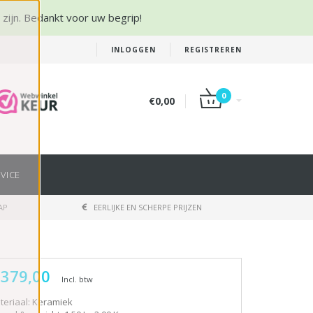
r zijn. Bedankt voor uw begrip!
INLOGGEN
REGISTREREN
0
€0,00
VICE
AP
EERLIJKE EN SCHERPE PRIJZEN
 379,00
Incl. btw
teriaal: Keramiek