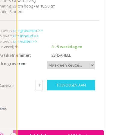
houd & Gewicht: 2 Kg
meting: 29 cm hoog - Ø 18.50 cm
catie: Binnen
fo over:
urn graveren >>
fo over:
urn inhoud >>
fo over:
urn vullen >>
Levertijd:
3 - 5 werkdagen
Artikelnummer:
2345AHELL
Urn graveren:
TOEVOEGEN AAN
Aantal:
WINKELWAGEN