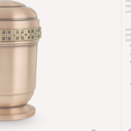
In
Af
Lo
In
In
In