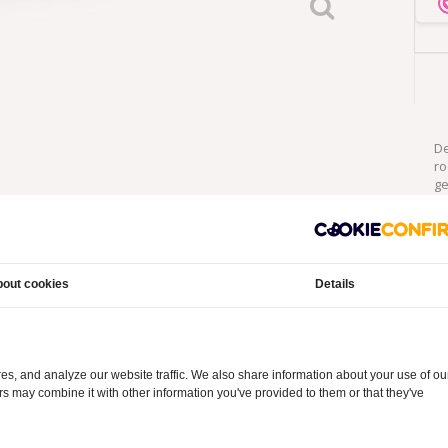
De
ro
ge
si
we
ur
ov
ko
out cookies
Details
co
mo
wa
it
di
s, and analyze our website traffic. We also share information about your use of ou
ers may combine it with other information you've provided to them or that they've
Lever