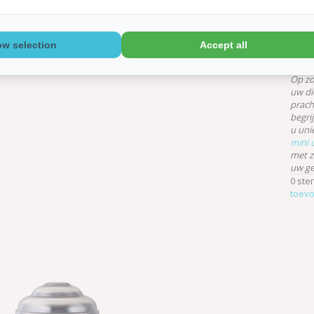
levert
mogel
Norma
lever
ow selection
Accept all
levert
Op zo
uw di
prach
begri
u uni
mini 
met z
uw ge
0 ste
toev