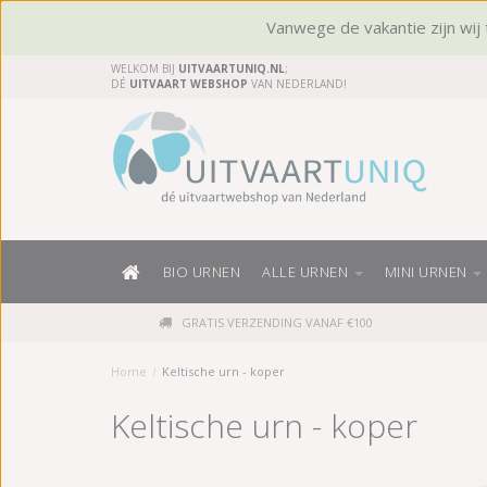
Vanwege de vakantie zijn wij t
WELKOM BIJ
UITVAARTUNIQ.NL
;
DÉ
UITVAART WEBSHOP
VAN NEDERLAND!
BIO URNEN
ALLE URNEN
MINI URNEN
GRATIS VERZENDING VANAF €100
Home
/
Keltische urn - koper
Keltische urn - koper