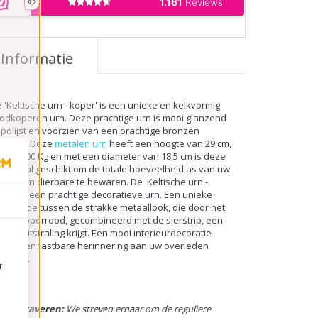
Informatie
 'Keltische urn - koper' is een unieke en kelkvormig
odkoperen urn. Deze prachtige urn is mooi glanzend
polijst en voorzien van een prachtige bronzen
erstrip. Deze
metalen urn
heeft een hoogte van 29 cm,
egt 2,00 Kg en met een diameter van 18,5 cm is deze
n veelal geschikt om de totale hoeveelheid as van uw
erleden dierbare te bewaren. De 'Keltische urn -
per' s een prachtige decoratieve urn. Een unieke
mbinatie tussen de strakke metaallook, die door het
oie koperrood, gecombineerd met de sierstrip, een
rme uitstraling krijgt. Een mooi interieurdecoratie
em & een tastbare herinnering aan uw overleden
erbare.
r
tijd graveren:
We streven ernaar om de reguliere