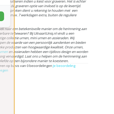
ijd te realiseren indien u kiest voor graveren. Het is echter
ijk dat de graveren optie van invloed is op de levertijd.
al gesproken dient u rekening te houden met een
tijd van max. 7 werkdagen extra, buiten de reguliere
ijd.
ek naar een betekenisvolle manier om de herinnering aan
erbare te bewaren? Bij UitvaartUniq.nl vindt u een
tige collectie urnen, mini urnen en assieraden. Wij
jpen de waarde van een persoonlijk aandenken en bieden
eke producten van hoogwaardige kwaliteit. Onze urnen,
urnen
en assieraden hebben een tijdloos design en worden
org vervaardigd. Laat ons u helpen om de herinnering aan
liefde op een bijzondere manier te koesteren.
rren op basis van 0 beoordelingen
Je beoordeling
oegen