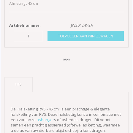
Afmeting : 45 cm
Artikelnummer:
JW2012-K-3A
TOEVOEGEN AAN WINKELWAGEN
Info
De 'Halsketting RVS - 45 cm' is een prachtige & elegante
halsketting van RVS. Deze halskettig kunt u in combinatie met
een van onze
ashanger
s of asbedels dragen. Dit vormt
samen een prachtig assieraad (oftewel as ketting), waarmee
u de as van uw dierbare altijd dicht bij u kunt dragen.