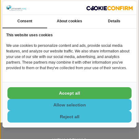
UitvaartUniq.nl is de Nr. 1 urnen webwinkel van Nederland.
Onze webwinkel biedt een exclusieve collectie urnen en
assieraden
, met zorgvuldig geselecteerde designs die de
Consent
About cookies
Details
unieke persoonlijkheid van je geliefde weerspiegelen. Van
elegante urnen tot stijlvolle assieraden; wij begrijpen de
This website uses cookies
waarde van een tastbaar aandenken. Met onze
hoogwaardige producten en persoonlijke service bieden wij
We use cookies to personalize content and ads, provide social media
troost en een plek om je dierbaren dichtbij te houden. Ontdek
features, and analyze our website traffic. We also share information about
Uitvaartuniq.nl en laat ons je helpen om een blijvende
your use of our site with our social media, advertising, and analytics
herinnering te creëren.
partners. These partners may combine it with other information you've
provided to them or that they've collected from your use of their services.
Accept all
Allow selection
Reject all