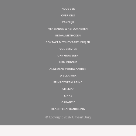
INLOGGEN
OVER ONS
ZAKELIJK
VERZENDEN & RETOURNEREN
BETAALMETHODEN
CONTACT MET UITVAARTUNIQ.NL
VUL SERVICE
URN GRAVEREN
URN INHOUD
ALGEMENE VOORWAARDEN
DISCLAIMER
PRIVACY VERKLARING
SITEMAP
LINKS
GARANTIE
KLACHTENAFHANDELING
© Copyright 2026 UitvaartUniq