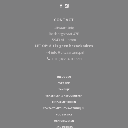
CONTACT
UitvaartUniq
Bosbergstraat 47B
5943 AL
Lomm
LET OP: dit is geen bezoekadres
info@uitvaartuniq.nl
+31 (0)85 4013 951
INLOGGEN
OVER ONS
ZAKELIJK
VERZENDEN & RETOURNEREN
BETAALMETHODEN
CONTACT MET UITVAARTUNIQ.NL
VUL SERVICE
URN GRAVEREN
URN INHOUD