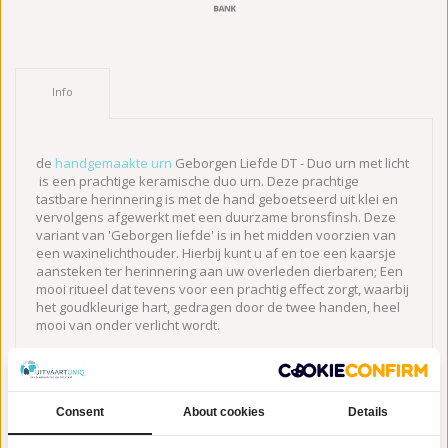
Info
de
handgemaakte urn
Geborgen Liefde DT - Duo urn met licht
is een prachtige keramische duo urn. Deze prachtige
tastbare herinnering is met de hand geboetseerd uit klei en
vervolgens afgewerkt met een duurzame bronsfinsh. Deze
variant van 'Geborgen liefde' is in het midden voorzien van
een waxinelichthouder. Hierbij kunt u af en toe een kaarsje
aansteken ter herinnering aan uw overleden dierbaren; Een
mooi ritueel dat tevens voor een prachtig effect zorgt, waarbij
het goudkleurige hart, gedragen door de twee handen, heel
mooi van onder verlicht wordt.
De twee handen die samen komen en ook samen een hart
dragen is een prachtig symbool dat staat voor eeuwige liefde,
waarmee twee dierbaren na de dood weer samen kunnen
Consent
About cookies
Details
zijn. In deze
duo urn
kunt u de as van 2 dierbaren bewaren,
zodat ze voor eeuwig aan elkaar verbonden blijven.