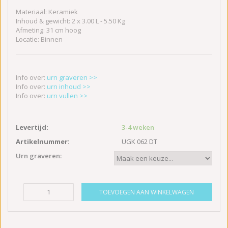
Materiaal: Keramiek
Inhoud & gewicht: 2 x 3.00 L - 5.50 Kg
Afmeting: 31 cm hoog
Locatie: Binnen
Info over:
urn graveren >>
Info over:
urn inhoud >>
Info over:
urn vullen >>
Levertijd:
3-4 weken
Artikelnummer:
UGK 062 DT
Urn graveren:
TOEVOEGEN AAN WINKELWAGEN