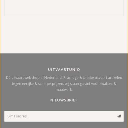
UITVAARTUNIQ
Dé uitvaart webshop in Nederland! Prachtige & Unieke uitvaart artikelen
tegen eerlijke & scherpe prijzen. wij staan garant voor kwaliteit &
maatwerk.
NIEUWSBRIEF