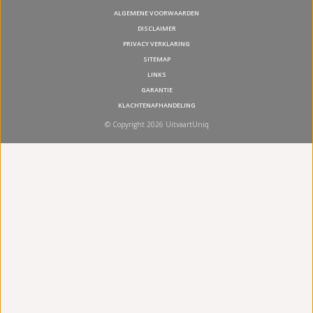
ALGEMENE VOORWAARDEN
DISCLAIMER
PRIVACY VERKLARING
SITEMAP
LINKS
GARANTIE
KLACHTENAFHANDELING
© Copyright 2026 UitvaartUniq