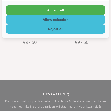
Accept all
Allow selection
Reject all
Foto kubus urn zilver M - hout
Foto kubus urn blauw M - hout
€97,50
€97,50
UITVAARTUNIQ
Dé uitvaart webshop in Nederland! Prachtige & Unieke uitvaart artikelen
tegen eerlijke & scherpe prijzen. wij staan garant voor kwaliteit &