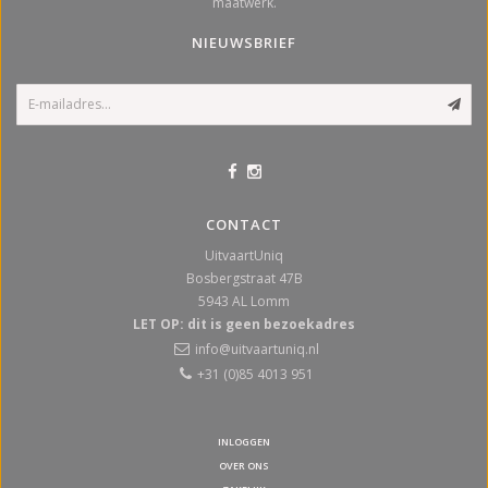
maatwerk.
NIEUWSBRIEF
CONTACT
UitvaartUniq
Bosbergstraat 47B
5943 AL
Lomm
LET OP: dit is geen bezoekadres
info@uitvaartuniq.nl
+31 (0)85 4013 951
INLOGGEN
OVER ONS