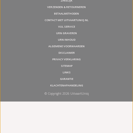
ZAKELIJK
VERZENDEN & RETOURNEREN
BETAALMETHODEN
CONTACT MET UITVAARTUNIQ.NL
VUL SERVICE
URN GRAVEREN
URN INHOUD
ALGEMENE VOORWAARDEN
DISCLAIMER
PRIVACY VERKLARING
SITEMAP
LINKS
GARANTIE
KLACHTENAFHANDELING
© Copyright 2026 UitvaartUniq