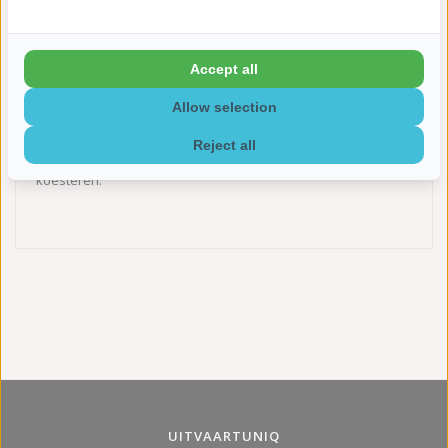
Op zoek naar een betekenisvolle manier om de herinnering
aan uw dierbare te bewaren? Bij UitvaartUniq.nl vindt u een
Accept all
prachtige collectie urnen, mini urnen en
assieraden
. Wij
begrijpen de waarde van een persoonlijk aandenken en
bieden u unieke producten van hoogwaardige kwaliteit. Onze
Allow selection
urnen, mini urnen en assieraden hebben een tijdloos design
en worden met zorg vervaardigd. Laat ons u helpen om de
Reject all
herinnering aan uw geliefde op een bijzondere manier te
koesteren.
UITVAARTUNIQ