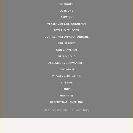
INLOGGEN
OVER ONS
ZAKELIJK
VERZENDEN & RETOURNEREN
BETAALMETHODEN
CONTACT MET UITVAARTUNIQ.NL
VUL SERVICE
URN GRAVEREN
URN INHOUD
ALGEMENE VOORWAARDEN
DISCLAIMER
PRIVACY VERKLARING
SITEMAP
LINKS
GARANTIE
KLACHTENAFHANDELING
© Copyright 2026 UitvaartUniq