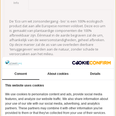
Info
De 'Eco urn wit zonsondergang - bio' is een 100% ecologisch
product dat aan alle Europese normen voldoet. Deze eco urn
is gemaakt van plantaardige componenten die 100%
afbreekbaar zijn. Éénmaal in de aarde begraven zal de urn,
afhankelijk van de weersomstandigheden, geheel afbreken.
Op deze manier zal de as van uw overleden dierbare
'teruggegeven' worden aan de natuur, zonder schade te
veroorzaken aan het milieu.
De 'Eco urn wit zonsondergang - bio' heeft een witte
basiskleur en is bovenaan voorzien van een afbeelding van
een prachtige zonsondergang. Het gedeelte van de urn dat
Consent
About cookies
Details
een afbeelding bevat, realiseert een prachtig effect en
doorbreekt de witte eenvoudige urn op een subtiele, maar
This website uses cookies
unieke wijze. De urn is 27,5 cm hoog, weegt 0.50 Kg en heeft
een diameter van 18.50 cm. U kunt er ook voor kiezen om
We use cookies to personalize content and ads, provide social media
deze unieke urn in eerste instantie een mooi plekje in huis te
features, and analyze our website traffic. We also share information about
geven, alvorens u de urn gaat begraven in de aarde. Afscheid
your use of our site with our social media, advertising, and analytics
nemen hoeft dus niet meteen, u kiest zelf het juiste moment
partners. These partners may combine it with other information you've
uit. Prachtige
biologisch afbreekbare urnen
, voor een Eerlijke
provided to them or that they've collected from your use of their services.
prijs bij UitvaartUniq.nl.