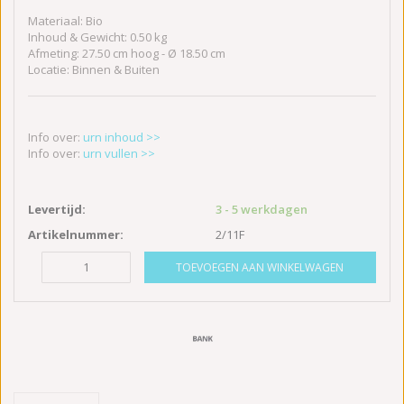
Materiaal: Bio
Inhoud & Gewicht: 0.50 kg
Afmeting: 27.50 cm hoog - Ø 18.50 cm
Locatie: Binnen & Buiten
Info over:
urn inhoud >>
Info over:
urn vullen >>
Levertijd:
3 - 5 werkdagen
Artikelnummer:
2/11F
TOEVOEGEN AAN WINKELWAGEN