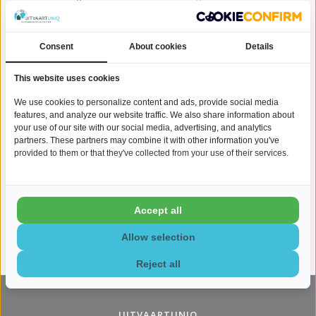
urn
, vervaardigd uit zand met plantaardige materialen. Deze
mooie, natuurlijke ronde urn is opgesierd met een fraaie
sierband. Deze urn is geschikt voor een tewaterlating alsook
het begraven in de grond. De 'Eco urn geos - bio' is speciaal
Consent
About cookies
Details
ontworpen om de as van uw overleden dierbare terug te
geven aan de natuur. De biologische urn is 17 cm hoog, heeft
This website uses cookies
een inhoud van 3.00 L en weegt 3,52 kg.
We use cookies to personalize content and ads, provide social media
features, and analyze our website traffic. We also share information about
your use of our site with our social media, advertising, and analytics
UitvaartUniq biedt toegang tot bijzondere
urnen
en assieraden -
partners. These partners may combine it with other information you've
een unieke manier om uw dierbare te herdenken.
provided to them or that they've collected from your use of their services.
0 sterren op basis van 0 beoordelingen
Je beoordeling toevoegen
Accept all
Allow selection
Reject all
UITVAARTUNIQ