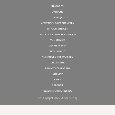
INLOGGEN
OVER ONS
ZAKELIJK
VERZENDEN & RETOURNEREN
BETAALMETHODEN
CONTACT MET UITVAARTUNIQ.NL
VUL SERVICE
URN GRAVEREN
URN INHOUD
ALGEMENE VOORWAARDEN
DISCLAIMER
PRIVACY VERKLARING
SITEMAP
LINKS
GARANTIE
KLACHTENAFHANDELING
© Copyright 2026 UitvaartUniq