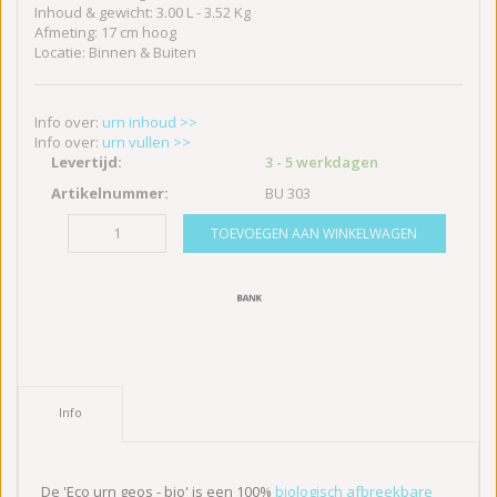
Inhoud & gewicht: 3.00 L - 3.52 Kg
Afmeting: 17 cm hoog
Locatie: Binnen & Buiten
Info over:
urn inhoud >>
Info over:
urn vullen >>
Levertijd:
3 - 5 werkdagen
Artikelnummer:
BU 303
TOEVOEGEN AAN WINKELWAGEN
Info
De 'Eco urn geos - bio' is een 100%
biologisch afbreekbare