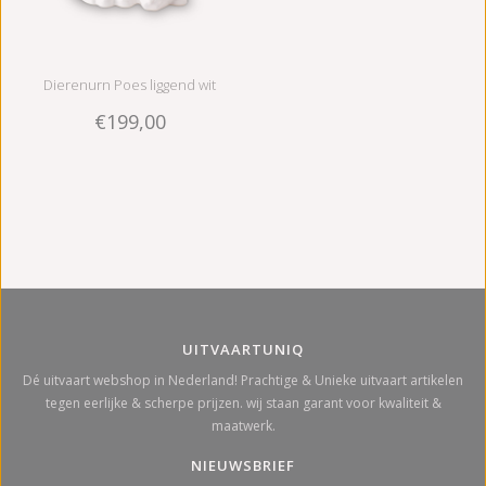
Dierenurn Poes liggend wit
€199,00
glans - keramiek
UITVAARTUNIQ
Dé uitvaart webshop in Nederland! Prachtige & Unieke uitvaart artikelen
tegen eerlijke & scherpe prijzen. wij staan garant voor kwaliteit &
maatwerk.
NIEUWSBRIEF