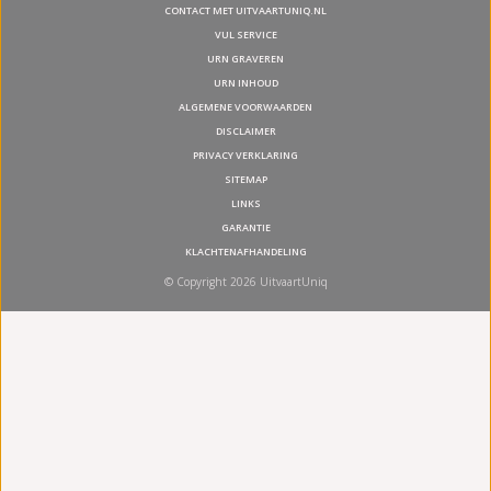
CONTACT MET UITVAARTUNIQ.NL
VUL SERVICE
URN GRAVEREN
URN INHOUD
ALGEMENE VOORWAARDEN
DISCLAIMER
PRIVACY VERKLARING
SITEMAP
LINKS
GARANTIE
KLACHTENAFHANDELING
© Copyright 2026 UitvaartUniq