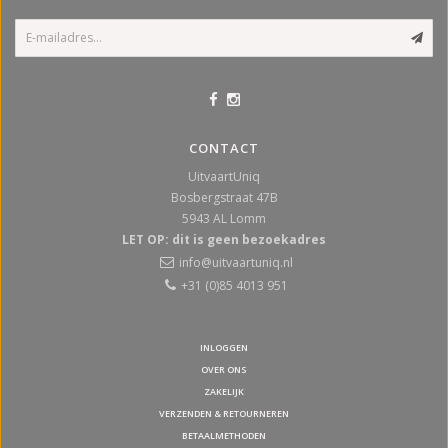
CONTACT
UitvaartUniq
Bosbergstraat 47B
5943 AL
Lomm
LET OP: dit is geen bezoekadres
info@uitvaartuniq.nl
+31 (0)85 4013 951
INLOGGEN
OVER ONS
ZAKELIJK
VERZENDEN & RETOURNEREN
BETAALMETHODEN