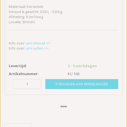
Materiaal: Keramiek
Inhoud & gewicht: 0.50 L - 0,8 Kg
Afmeting: 9 cm hoog
Locatie: Binnen
Info over:
urn inhoud >>
Info over:
urn vullen >>
Levertijd:
3 - 5 werkdagen
Artikelnummer:
KU 166
TOEVOEGEN AAN WINKELWAGEN