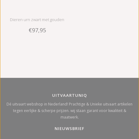
Dieren urn zwart met gouden
€97,95
poten klein - keramiek
UITVAARTUNIQ
Dé uitvaart webshop in Nederland! Prachtige & Unieke uitvaart artikelen
tegen eerlijke & scherpe prijzen. wij staan garant voor kwaliteit &
maatwerk.
NIEUWSBRIEF