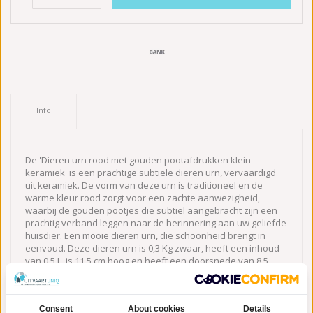
Info
De 'Dieren urn rood met gouden pootafdrukken klein -
keramiek' is een prachtige subtiele dieren urn, vervaardigd
uit keramiek. De vorm van deze urn is traditioneel en de
warme kleur rood zorgt voor een zachte aanwezigheid,
waarbij de gouden pootjes die subtiel aangebracht zijn een
prachtig verband leggen naar de herinnering aan uw geliefde
huisdier. Een mooie dieren urn, die schoonheid brengt in
eenvoud. Deze dieren urn is 0,3 Kg zwaar, heeft een inhoud
van 0,5 L, is 11,5 cm hoog en heeft een doorsnede van 8.5.
Deze
keramische dieren urn
is geschikt voor binnenplaatsing.
Deze prachtige urn is daarnaast voorzien van een
Consent
About cookies
Details
waxinelichthouder, oftewel een kaarsje. Dit stelt u in staat om