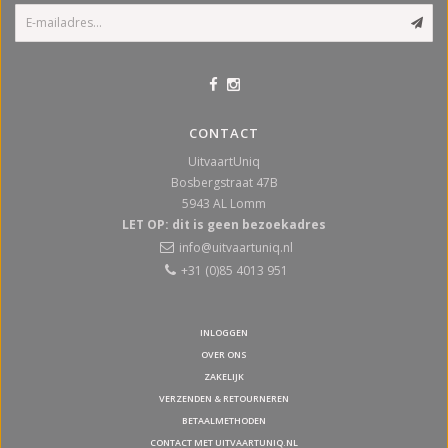
CONTACT
UitvaartUniq
Bosbergstraat 47B
5943 AL
Lomm
LET OP: dit is geen bezoekadres
info@uitvaartuniq.nl
+31 (0)85 4013 951
INLOGGEN
OVER ONS
ZAKELIJK
VERZENDEN & RETOURNEREN
BETAALMETHODEN
CONTACT MET UITVAARTUNIQ.NL