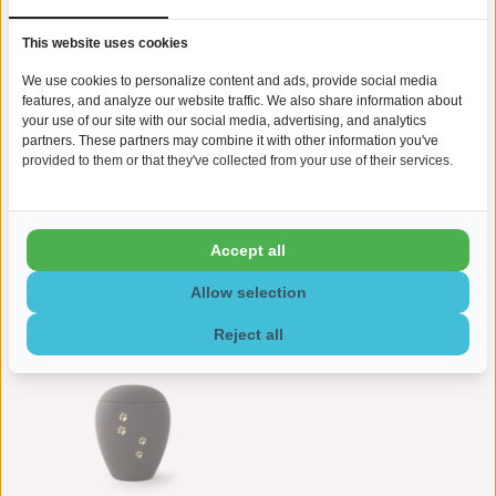
op speciale momenten een kaarsje aan te steken voor uw
overleden dierbare. Een heel mooi ritueel waarbij u even stil
This website uses cookies
kunt staan bij alle mooie herinneringen.
We use cookies to personalize content and ads, provide social media
Levertijd graveren:
Indien u kiest voor de extra optie
features, and analyze our website traffic. We also share information about
graveren, houdt u dan rekening met een extra levertijd van 5-10
your use of our site with our social media, advertising, and analytics
werkdagen.
partners. These partners may combine it with other information you've
provided to them or that they've collected from your use of their services.
Accept all
Gerelateerde producten
Allow selection
Reject all