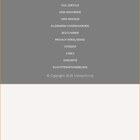
VUL SERVICE
URN GRAVEREN
URN INHOUD
ALGEMENE VOORWAARDEN
DISCLAIMER
PRIVACY VERKLARING
SITEMAP
LINKS
GARANTIE
KLACHTENAFHANDELING
© Copyright 2026 UitvaartUniq