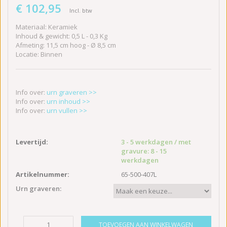
€ 102,95
Incl. btw
Materiaal: Keramiek
Inhoud & gewicht: 0,5 L - 0,3 Kg
Afmeting: 11,5 cm hoog - Ø 8,5 cm
Locatie: Binnen
Info over:
urn graveren >>
Info over:
urn inhoud >>
Info over:
urn vullen >>
Levertijd:
3 - 5 werkdagen / met
gravure: 8 - 15
werkdagen
Artikelnummer:
65-500-407L
Urn graveren:
TOEVOEGEN AAN WINKELWAGEN