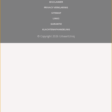
DISCLAIMER
PRIVACY VERKLARING
SITEMAP
LINKS
GARANTIE
KLACHTENAFHANDELING
© Copyright 2026 UitvaartUniq