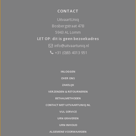
CONTACT
UitvaartUniq
Bosbergstraat 47B
5943 AL
Lomm
LET OP: dit is geen bezoekadres
info@uitvaartuniq.nl
+31 (0)85 4013 951
INLOGGEN
OVER ONS
ZAKELIJK
VERZENDEN & RETOURNEREN
BETAALMETHODEN
CONTACT MET UITVAARTUNIQ.NL
VUL SERVICE
URN GRAVEREN
URN INHOUD
ALGEMENE VOORWAARDEN