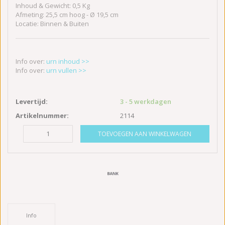
Inhoud & Gewicht: 0,5 Kg
Afmeting: 25,5 cm hoog - Ø 19,5 cm
Locatie: Binnen & Buiten
Info over:
urn inhoud >>
Info over:
urn vullen >>
Levertijd:
3 - 5 werkdagen
Artikelnummer:
2114
TOEVOEGEN AAN WINKELWAGEN
Info