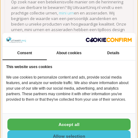
Op zoek naar een betekenisvolle manier om de herinnering
aan uw dierbare te bewaren? Bij UitvaartUniq.nl vindt u een
prachtige collectie urnen,
mini urn
en en assieraden. Wij
begrijpen de waarde van een persoonlijk aandenken en
bieden u unieke producten van hoogwaardige kwaliteit. Onze
urnen, mini urnen en assieraden hebben een tijdloos design
en worden met zorg vervaardigd. Laat ons u helpen om de
herinnering aan uw geliefde op een bijzondere manier te
koesteren.
Consent
About cookies
Details
This website uses cookies
We use cookies to personalize content and ads, provide social media
Gerelateerde producten
features, and analyze our website traffic. We also share information about
your use of our site with our social media, advertising, and analytics
partners. These partners may combine it with other information you've
provided to them or that they've collected from your use of their services.
Accept all
Allow selection