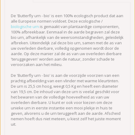
De 'Butterfly urn - bio' is een 100% ecologisch product dat aan
alle Europese normen voldoet. Deze ecologische /
biologische urn
is gemaakt van plantaardige componenten,
100% afbreekbaar. Eenmaal in de aarde begraven zal deze
bio urn, afhankelijk van de weersomstandigheden, geleidelijk
afbreken. Uiteindelijk zal deze bio urn, samen met de as van
uw overleden dierbare, volledig opgenomen wordt door de
aarde. Op deze manier zal de as van uw overleden dierbare
'teruggegeven' worden aan de natuur, zonder schade te
veroorzaken aan het milieu.
De 'Butterfly urn - bio' is aan de voorzijde voorzien van een
prachtig afbeelding van een vlinder met warme kleurtinten.
De urn is 25,5 cm hoog, weegt 0,5 Kg en heeft een diameter
van 19,5 cm. De inhoud van deze urn is veelal geschikt voor
het bewaren van de volledige hoeveelheid as van uw
overleden dierbare. U kunt er ook voor kiezen om deze
unieke urn in eerste instantie een mooi plekje in huis te
geven, alvorens u de urn teruggeeft aan de aarde. Afscheid
nemen hoeft dus niet meteen, u kiest zelf het juiste moment
uit.