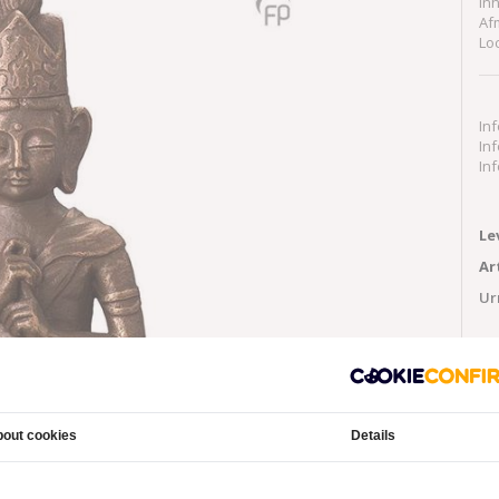
Inh
Af
Lo
In
In
In
Le
Ar
Ur
Aa
out cookies
Details