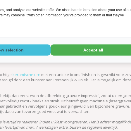
s, and analyze our website traffic. We also share information about your use of ou
ers may combine it with other information you've provided to them or that they've
ow selection
Accept all
achtige
keramische urn
met een unieke bronsfinish en is geschikt voor zow
ardigd door een kunstenaar; Persoonlijk & Uniek. Het is mogelijk om deze
, bekijk dan eerst even de afbeelding ‘gravure impressie’, zodat u een go
iet volledig recht / haaks en strak. Dit betreft
geen
machinale (laser)graveri
angebracht en vervolgens goudkleurig ingevuld. Een bijzondere gravure, 
grijk dat u van tevoren goed weet wat te verwachten.
evertijd te realiseren indien u kiest voor graveren. Het is echter mogelijk da
levertijd van max. 7 werkdagen extra, buiten de reguliere levertijd.