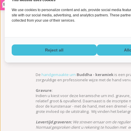
This website uses cookies
9,2
We use cookies to personalize content and ads, provide social media feature
site with our social media, advertising, and analytics partners. These partn
collected from your use of their services.
Reject all
All
Informatie
De
handgemaakte urn
Buddha - keramiek
is een pr
zorgvuldige en professionele wijze met de hand verva
Gravure:
Indien u kiest voor deze keramische urn incl. gravure
relatief groot & opvallend. Daarnaast is de inscriptie n
door de kunstenaar - met de hand, met een dremel –a
grote invloed op de uitstraling. Wij vinden het belan
Levertijd graveren:
We streven ernaar om de reguliere l
Normaal gesproken dient u rekening te houden met een 