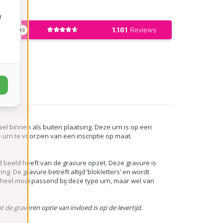
r
el binnen als buiten plaatsing. Deze urn is op een
 urn te voorzien van een inscriptie op maat.
ed beeld heeft van de gravure opzet. Deze gravure is
ng. De gravure betreft altijd ‘blokletters’ en wordt
heel mooi passend bij deze type urn, maar wel van
t de graveren optie van invloed is op de levertijd.