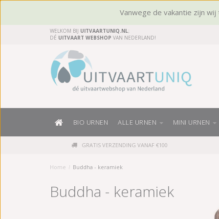
Vanwege de vakantie zijn wij t
WELKOM BIJ
UITVAARTUNIQ.NL
;
DÉ
UITVAART WEBSHOP
VAN NEDERLAND!
BIO URNEN
ALLE URNEN
MINI URNEN
GRATIS VERZENDING VANAF €100
Home
/
Buddha - keramiek
Buddha - keramiek