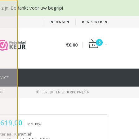
r zijn. Bedankt voor uw begrip!
INLOGGEN
REGISTREREN
0
€0,00
VICE
AP
EERLIJKE EN SCHERPE PRIJZEN
 619,00
Incl. btw
teriaal: Keramiek