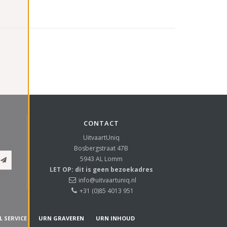
CONTACT
UitvaartUniq
Bosbergstraat 47B
5943 AL
Lomm
LET OP: dit is geen bezoekadres
info@uitvaartuniq.nl
+31 (0)85 4013 951
L SERVICE
URN GRAVEREN
URN INHOUD