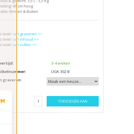
oud & gewicht: 3,5 L - 5,5 Kg
meting: 46 cm hoog
catie: Binnen & Buiten
fo over:
urn graveren >>
fo over:
urn inhoud >>
fo over:
urn vullen >>
vertijd:
3-4 weken
tikelnummer:
UGK 302 B
n graveren:
TOEVOEGEN AAN
ntal:
WINKELWAGEN