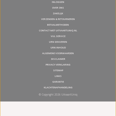
INLOGGEN
OVER ONS
ZAKELIJK
VERZENDEN & RETOURNEREN
BETAALMETHODEN
CONTACT MET UITVAARTUNIQ.NL
VUL SERVICE
URN GRAVEREN
URN INHOUD
ALGEMENE VOORWAARDEN
DISCLAIMER
PRIVACY VERKLARING
SITEMAP
LINKS
GARANTIE
KLACHTENAFHANDELING
© Copyright 2026 UitvaartUniq