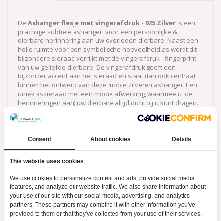
De
Ashanger flesje met vingerafdruk - 925 Zilver
is een
prachtige subtiele ashanger, voor een persoonlijke &
dierbare herinnering aan uw overleden dierbare. Naast een
holle ruimte voor een symbolische hoeveelheid as wordt dit
bijzondere sieraad verrijkt met de vingerafdruk - fingerprint
van uw geliefde dierbare. De vingerafdruk geeft een
bijzonder accent aan het sieraad en staat dan ook centraal
binnen het ontwerp van deze mooie zilveren ashanger. Een
uniek assieraad met een mooie afwerking, waarmee u (de
herinneringen aan) uw dierbare altijd dicht bij u kunt dragen.
Het dragen van een assieraad - fingerprint sieraad heeft
voor veel mensen een positieve uitwerking gedurende of na
het rouwproces.
Consent
About cookies
Details
LET OP:
Deze ashanger wordt exclusief collier geleverd, indien
gewenst kunt u deze uiteraard ook bij UitvaartUniq.nl ook
This website uses cookies
online bestellen.
We use cookies to personalize content and ads, provide social media
Nadat u de bestelling heeft geplaatst mag de vingerafdruk per
features, and analyze our website traffic. We also share information about
mail worden aangeleverd met daarbij het ordernummer van de
your use of our site with our social media, advertising, and analytics
desbetreffende bestelling.
partners. These partners may combine it with other information you've
provided to them or that they've collected from your use of their services.