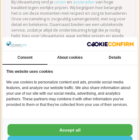
Bij Uitvaartuniq vind je
urnen
en
assieraden
van hoge
kwaliteit tegen eerlijke prijzen. Wij begrijpen hoe belangrijk
het is om deze momenten met respect en zorg te benaderen.
Onze verzameling is zorgvuldig samengesteld, met oog voor
detail en betekenis. Daarnaast bieden we een uitstekende
service, zodat je altijd de ondersteuning krijgt die je nodig
hebt. Kies voor Uitvaartuniq, waar eerlijke prijzen en goede
service hand in hand gaan.
Consent
About cookies
Details
This website uses cookies
We use cookies to personalize content and ads, provide social media
features, and analyze our website traffic. We also share information about
Gerelateerde producten
your use of our site with our social media, advertising, and analytics
partners. These partners may combine it with other information you've
provided to them or that they've collected from your use of their services.
Accept all