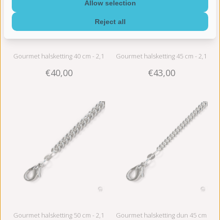
Allow selection
Reject all
Gourmet halsketting 40 cm - 2,1
Gourmet halsketting 45 cm - 2,1
€40,00
€43,00
mm - zilver
mm - zilver
Gourmet halsketting 50 cm - 2,1
Gourmet halsketting dun 45 cm