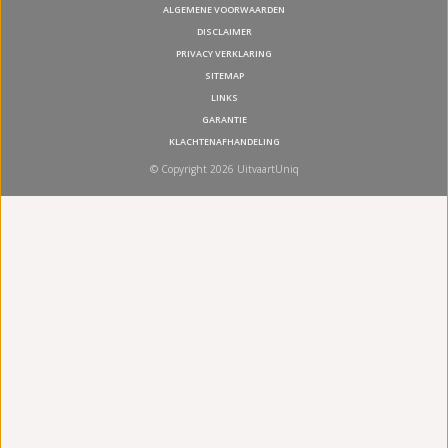
ALGEMENE VOORWAARDEN
DISCLAIMER
PRIVACY VERKLARING
SITEMAP
LINKS
GARANTIE
KLACHTENAFHANDELING
© Copyright 2026 UitvaartUniq