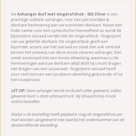
De
Ashanger duif met vingerafdruk - 925 Zilver
is een
prachtige subtiele ashanger, voor een persoonlijke &
dierbare herinnering aan uw overleden dierbare. Naast een
holle ruimte voor een symbolische hoeveelheid as wordt dit
bijzondere sieraad verrijkt met de vingerafdruk - fingerprint
van uw geliefde dierbare. De vingerafdruk geeft een
bijzonder accent aan het sieraad en staat dan ook centraal
binnen het ontwerp van deze mooie zilveren ashanger. Een
uniek assieraad met een mooie afwerking, waarmee u (de
herinneringen aan) uw dierbare altijd dicht bij u kunt dragen.
Het dragen van een assieraad - fingerprint sieraad heeft
voor veel mensen een positieve uitwerking gedurende of na
het rouwproces.
LET OP:
Deze ashanger wordt exclusief collier geleverd, indien
gewenst kunt u deze uiteraard ook bij UitvaartUniq.nl ook
online bestellen.
Nadat u de bestelling heeft geplaatst mag de vingerafdruk per
mail worden aangeleverd met daarbij het ordernummer van de
desbetreffende bestelling.