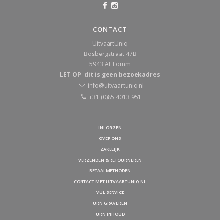
CONTACT
UitvaartUniq
Bosbergstraat 47B
5943 AL
Lomm
LET OP: dit is geen bezoekadres
info@uitvaartuniq.nl
+31 (0)85 4013 951
INLOGGEN
OVER ONS
ZAKELIJK
VERZENDEN & RETOURNEREN
BETAALMETHODEN
CONTACT MET UITVAARTUNIQ.NL
VUL SERVICE
URN GRAVEREN
URN INHOUD