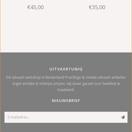
€45,00
€35,00
mm - zilver
- 1,6 mm - zilver
UITVAARTUNIQ
Dé uitvaart webshop in Nederland! Prachtige & Unieke uitvaart artikelen
tegen eerlijke & scherpe prijzen. wij staan garant voor kwaliteit &
maatwerk.
NIEUWSBRIEF