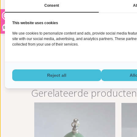
Consent
Ab
Deze handgemaakte
as sieraden
zijn unieke en pers
stenen, waarvan de oorsprong en kenmerken rechtstre
waardoor geen twee exemplaren hetzelfde zijn.
This website uses cookies
9,2
Bij Uitvaartuniq vind je
urnen
en assieraden van hoge k
We use cookies to personalize content and ads, provide social media feature
verzameling is zorgvuldig samengesteld, met oog voor 
site with our social media, advertising, and analytics partners. These partn
Kies voor Uitvaartuniq, waar eerlijke prijzen en goed
collected from your use of their services.
Reject all
All
Gerelateerde producten