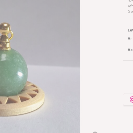
925
Af
Ge
Le
Ar
Aa