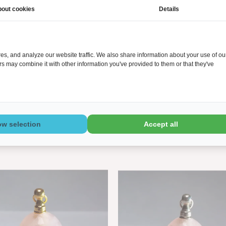
out cookies
Details
oonlijke sieraadstukken die een bijzondere betekenis kunnen dragen. Elke
eks bijdragen aan de schoonheid en authenticiteit. De variëteit aan kle
waliteit tegen eerlijke prijzen. Wij begrijpen hoe belangrijk het is om 
s, and analyze our website traffic. We also share information about your use of ou
detail en betekenis. Daarnaast bieden we een uitstekende service, zodat je
ers may combine it with other information you've provided to them or that they've
e service hand in hand gaan.
ow selection
Accept all