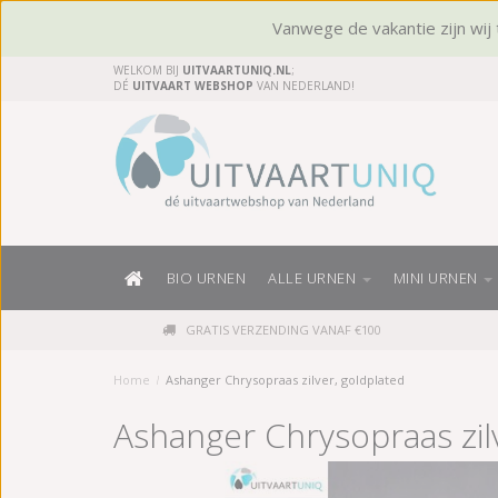
Vanwege de vakantie zijn wij t
WELKOM BIJ
UITVAARTUNIQ.NL
;
DÉ
UITVAART WEBSHOP
VAN NEDERLAND!
BIO URNEN
ALLE URNEN
MINI URNEN
GRATIS VERZENDING VANAF €100
Home
/
Ashanger Chrysopraas zilver, goldplated
Ashanger Chrysopraas zil