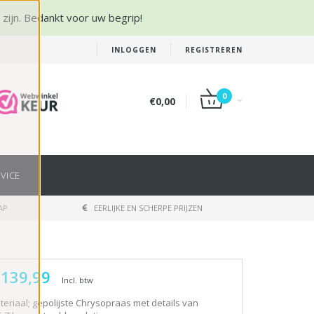
r zijn. Bedankt voor uw begrip!
INLOGGEN
REGISTREREN
0
€0,00
VICE
AP
EERLIJKE EN SCHERPE PRIJZEN
 139,99
Incl. btw
teriaal; gepolijste Chrysopraas met details van