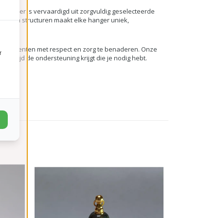
 hanger is vervaardigd uit zorgvuldig geselecteerde
uren en structuren maakt elke hanger uniek,
deze momenten met respect en zorg te benaderen. Onze
r
 altijd de ondersteuning krijgt die je nodig hebt.