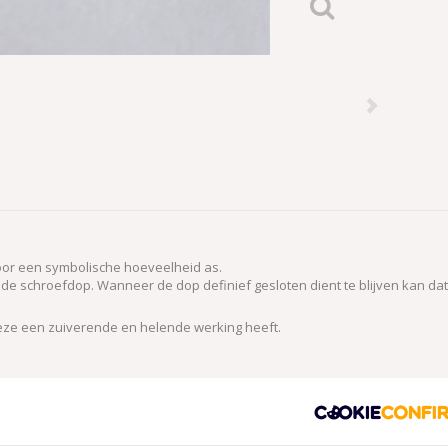
oor een symbolische hoeveelheid as.
in de schroefdop. Wanneer de dop definief gesloten dient te blijven kan 
eze een zuiverende en helende werking heeft.
 of afmeting afwijken.
. Afhankelijk van gebruik maar de laag zal na een aantal jaar afslijten doo