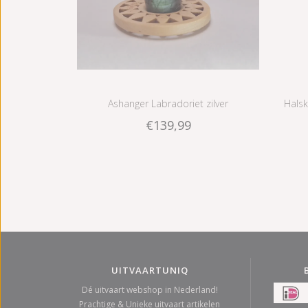
Ashanger Labradoriet zilver
Halsk
€139,99
UITVAARTUNIQ
Dé uitvaart webshop in Nederland!
Prachtige & Unieke uitvaart artikelen