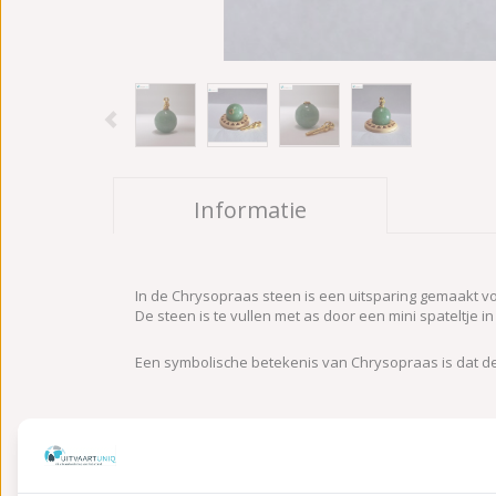
Informatie
In de Chrysopraas steen is een uitsparing gemaakt v
De steen is te vullen met as door een mini spateltje 
Een symbolische betekenis van Chrysopraas is dat d
*Ieder item is handgemaakt en kan daarom in gewicht
Let op: Gold plating is een laagje goud over 925 zilver