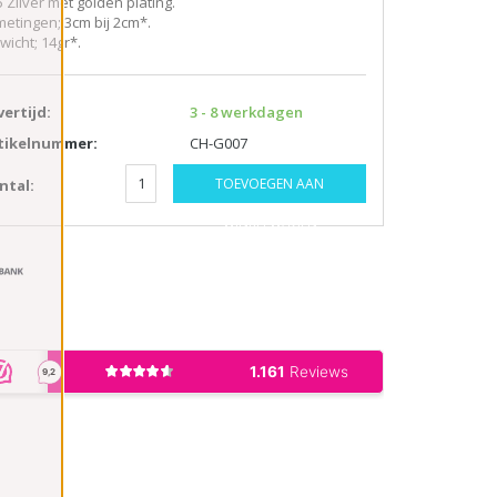
 Zilver met golden plating.
metingen; 3cm bij 2cm*.
wicht; 14gr*.
vertijd:
3 - 8 werkdagen
tikelnummer:
CH-G007
TOEVOEGEN AAN
ntal:
WINKELWAGEN