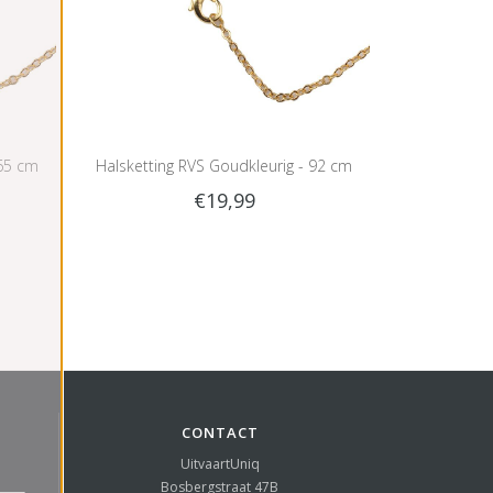
 65 cm
Halsketting RVS Goudkleurig - 92 cm
€19,99
CONTACT
UitvaartUniq
Bosbergstraat 47B