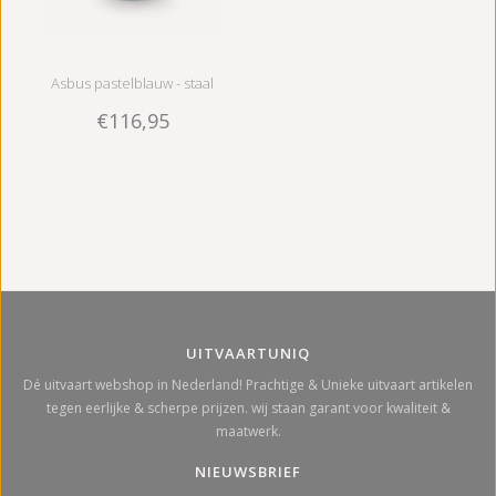
Asbus pastelblauw - staal
€116,95
UITVAARTUNIQ
Dé uitvaart webshop in Nederland! Prachtige & Unieke uitvaart artikelen
tegen eerlijke & scherpe prijzen. wij staan garant voor kwaliteit &
maatwerk.
NIEUWSBRIEF