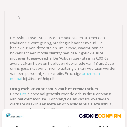
Info
De 'Asbus rose - staal' is een mooie stalen urn met een
traditionele vormgeving, prachtig in haar eenvoud. De
basiskleur van deze stalen urn is rose, waarbij aan de
bovenkant een mooie sierring met geel / goudkleurige
motieven toegevoegd is. De 'Asbus rose - staal' is 0,90 Kg
zwaar, 26 cm hoog en heeft een doorsnede van 18 cm. Deze
urn is geschikt voor binnen plaatsing en kan voorzien worden
van een persoonlijke inscriptie. Prachtige
urnen van
metaal
bij UitvaartUniq.nl!
Urn geschikt voor asbus van het crematorium.
Deze
urn
is speciaal geschikt voor de asbus die u ontvangt
van het crematorium. U ontvangt de as van uw overleden
dierbare vaak in een metalen of plastic asbus. Deze asbus,
die normaal gesproken 23 cm hoog is en een diameter heeft
van ongeveer 17 cm, kunt u in deze urn plaatsen. Vraag voor
de zekerheid altijd even bij het crematorium wat de afmeting
van de asbus is, dan informeren onze medewerkers u of