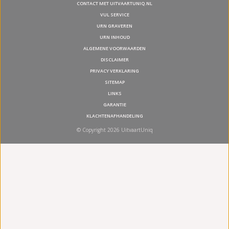
CONTACT MET UITVAARTUNIQ.NL
VUL SERVICE
URN GRAVEREN
URN INHOUD
ALGEMENE VOORWAARDEN
DISCLAIMER
PRIVACY VERKLARING
SITEMAP
LINKS
GARANTIE
KLACHTENAFHANDELING
© Copyright 2026 UitvaartUniq