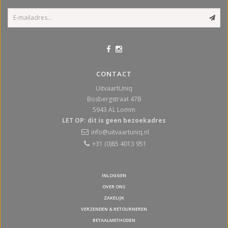
CONTACT
UitvaartUniq
Bosbergstraat 47B
5943 AL
Lomm
LET OP: dit is geen bezoekadres
info@uitvaartuniq.nl
+31 (0)85 4013 951
INLOGGEN
OVER ONS
ZAKELIJK
VERZENDEN & RETOURNEREN
BETAALMETHODEN