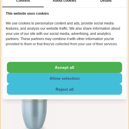
Consent
About cookies
Details
deze in de door u gewenste urn past.
Levertijd graveren:
We streven ernaar om de reguliere
This website uses cookies
levertijd te realiseren indien u kiest voor graveren. Het is echter
mogelijk dat de graveren optie van invloed is op de levertijd.
We use cookies to personalize content and ads, provide social media
Normaal gesproken dient u rekening te houden met een
features, and analyze our website traffic. We also share information about
levertijd van max. 7 werkdagen extra, buiten de reguliere
your use of our site with our social media, advertising, and analytics
levertijd.
partners. These partners may combine it with other information you've
provided to them or that they've collected from your use of their services.
Accept all
Gerelateerde producten
Allow selection
Reject all