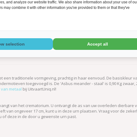
s, and analyze our website traffic. We also share information about your use of ou
ers may combine it with other information you've provided to them or that they've
ow selection
Accept all
t een traditionele vormgeving, prachtig in haar eenvoud. De basiskleur va
ermotieven toegevoegd is. De 'Asbus meander - staal' is 0,90 Kg zwaar,
 van metaal
bij UitvaartUniq.nl!
tvangt van het crematorium. U ontvangt de as van uw overleden dierbare v
t van ongeveer 17 cm, kunt u in deze urn plaatsen. Vraag voor de zekerhe
 of deze in de door u gewenste urn past.