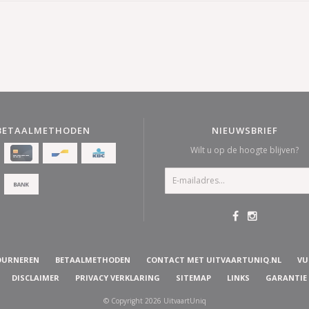
BETAALMETHODEN
NIEUWSBRIEF
Wilt u op de hoogte blijven?
OURNEREN
BETAALMETHODEN
CONTACT MET UITVAARTUNIQ.NL
VU
DISCLAIMER
PRIVACY VERKLARING
SITEMAP
LINKS
GARANTIE
© Copyright 2026 UitvaartUniq