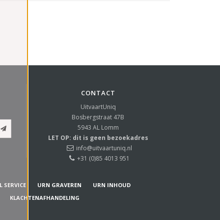
CONTACT
UitvaartUniq
Bosbergstraat 47B
5943 AL
Lomm
LET OP: dit is geen bezoekadres
info@uitvaartuniq.nl
+31 (0)85 4013 951
L SERVICE
URN GRAVEREN
URN INHOUD
KLACHTENAFHANDELING