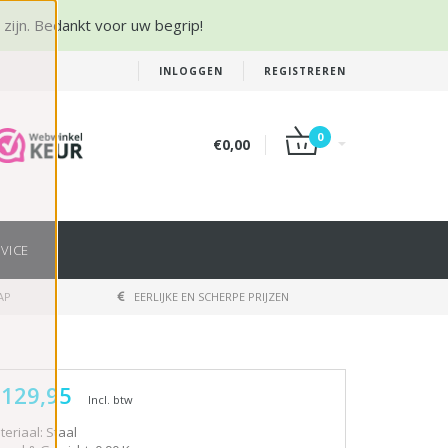
r zijn. Bedankt voor uw begrip!
INLOGGEN
REGISTREREN
0
€0,00
VICE
AP
EERLIJKE EN SCHERPE PRIJZEN
 129,95
Incl. btw
eriaal: Staal