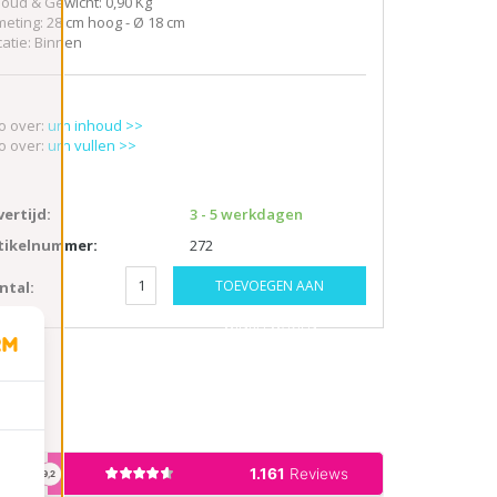
houd & Gewicht: 0,90 Kg
meting: 28 cm hoog - Ø 18 cm
catie: Binnen
fo over:
urn inhoud >>
fo over:
urn vullen >>
vertijd:
3 - 5 werkdagen
tikelnummer:
272
TOEVOEGEN AAN
ntal:
WINKELWAGEN