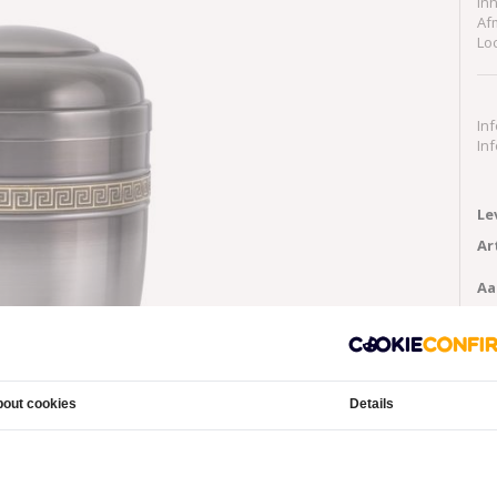
In
Af
Lo
In
In
Le
Ar
Aa
out cookies
Details