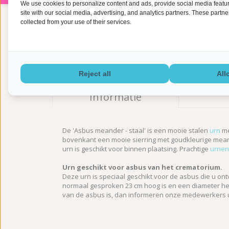
We use cookies to personalize content and ads, provide social media feature
site with our social media, advertising, and analytics partners. These partn
collected from your use of their services.
Reject all
All
Informatie
De 'Asbus meander - staal' is een mooie stalen
urn
me
bovenkant een mooie sierring met goudkleurige meand
urn is geschikt voor binnen plaatsing. Prachtige
urnen
Urn geschikt voor asbus van het crematorium.
Deze urn is speciaal geschikt voor de asbus die u on
normaal gesproken 23 cm hoog is en een diameter heef
van de asbus is, dan informeren onze medewerkers u