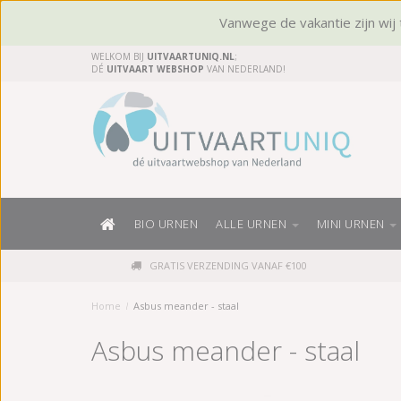
Vanwege de vakantie zijn wij t
WELKOM BIJ
UITVAARTUNIQ.NL
;
DÉ
UITVAART WEBSHOP
VAN NEDERLAND!
BIO URNEN
ALLE URNEN
MINI URNEN
GRATIS VERZENDING VANAF €100
Home
/
Asbus meander - staal
Asbus meander - staal