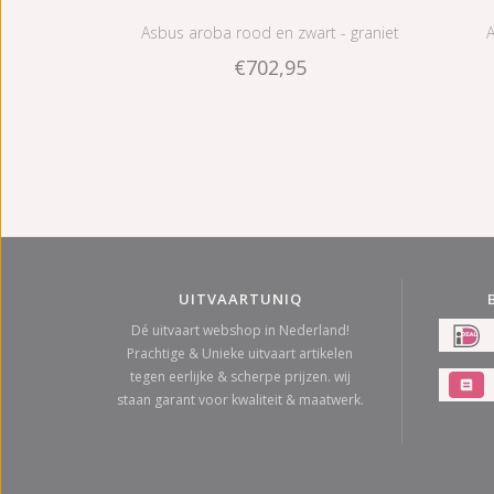
Asbus aroba rood en zwart - graniet
A
€702,95
UITVAARTUNIQ
Dé uitvaart webshop in Nederland!
Prachtige & Unieke uitvaart artikelen
tegen eerlijke & scherpe prijzen. wij
staan garant voor kwaliteit & maatwerk.