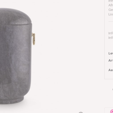
In
Af
Ge
Lo
In
In
Le
Ar
Aa