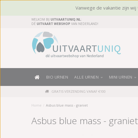
Vanwege de vakantie zijn wij t
WELKOM BIJ
UITVAARTUNIQ.NL
;
DÉ
UITVAART WEBSHOP
VAN NEDERLAND!
BIO URNEN
ALLE URNEN
MINI URNEN
GRATIS VERZENDING VANAF €100
Home
/
Asbus blue mass - graniet
Asbus blue mass - graniet