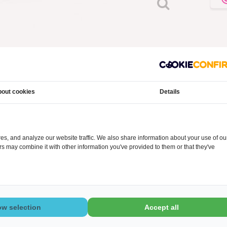
out cookies
Details
urn, vervaardigd uit kwalitatief hoogwaardig graniet. De prachtige natuurli
handvaten realiseren een bijzondere urn en een mooi & tastbaar aandenk
s, and analyze our website traffic. We also share information about your use of ou
urn is 29,5 cm hoog, heeft een doorsnede van 19,5 cm en weegt in totaal 
ers may combine it with other information you've provided to them or that they've
tvangt van het crematorium. U ontvangt de as van uw overleden dierbare v
t van ongeveer 17 cm, kunt u in deze urn plaatsen. Vraag voor de zekerhe
 of deze in de door u gewenste urn past.
ow selection
Accept all
ring aan uw dierbare te bewaren? Bij UitvaartUniq.nl vindt u een prachti
en bieden u unieke producten van hoogwaardige kwaliteit. Onze urnen, 