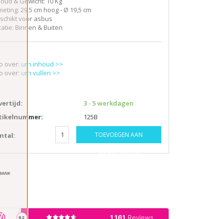
houd & Gewicht: 10 Kg
meting: 29,5 cm hoog - Ø 19,5 cm
schikt voor asbus
catie: Binnen & Buiten
fo over:
urn inhoud >>
fo over:
urn vullen >>
vertijd:
3 - 5 werkdagen
tikelnummer:
125B
TOEVOEGEN AAN
ntal:
WINKELWAGEN