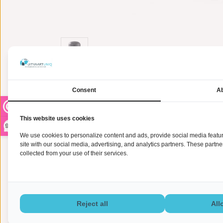
Consent
Ab
Informatie
This website uses cookies
9,2
De 'Asbus blue mass - graniet' is een prachtige asbus 
traditionele statige vormgeving en de goudkleurige 
We use cookies to personalize content and ads, provide social media feature
urn zowel binnen als buiten plaatsen. Deze marmeren 
site with our social media, advertising, and analytics partners. These partn
collected from your use of their services.
Urn geschikt voor asbus van het crematorium.
Deze urn is speciaal geschikt voor de asbus die u on
normaal gesproken 23 cm hoog is en een diameter heef
van de asbus is, dan informeren onze medewerkers u
Reject all
All
Op zoek naar een betekenisvolle manier om de herinne
begrijpen de waarde van een persoonlijk aandenken 