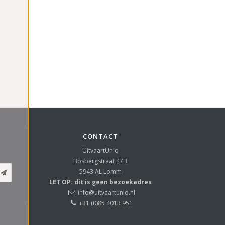
CONTACT
UitvaartUniq
Bosbergstraat 47B
5943 AL
Lomm
LET OP: dit is geen bezoekadres
info@uitvaartuniq.nl
+31 (0)85 4013 951