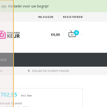
r zijn. Bedankt voor uw begrip!
INLOGGEN
REGISTREREN
0
€0,00
VICE
AP
EERLIJKE EN SCHERPE PRIJZEN
 702,95
Incl. btw
teriaal: Graniet