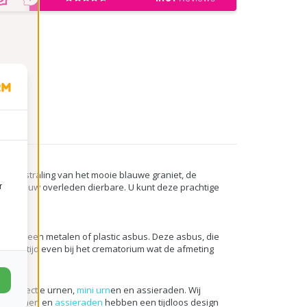
jke uitstraling van het mooie blauwe graniet, de
en aan uw overleden dierbare. U kunt deze prachtige
r
10 kg.
aak in een metalen of plastic asbus. Deze asbus, die
id altijd even bij het crematorium wat de afmeting
ge collectie urnen,
mini urn
en en assieraden. Wij
mini urnen en
assieraden
hebben een tijdloos design