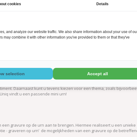
out cookies
Details
i urnen, oftewel
kleine urnen
, waarbij een kleine hoeveelheid as van de 
rstrooing, maar er toch een kleine hoeveelheid as bewaard wenst te worde
r meerdere familieleden en/of vrienden een persoonlijk & tastbaar aan
s, and analyze our website traffic. We also share information about your use of ou
ers may combine it with other information you've provided to them or that they've
ment mini urnen.
urnen, waarbij u de keuze heeft uit een groot aantal modellen, vormen, st
j we niet een te grote hoeveelheid mini urnen bieden, maar wel trachten 
ow selection
Accept all
ronde vormen, vervaardigd uit keramiek en natuursteen. Maar ook eigentijd
timent. Daarnaast kunt u tevens kiezen voor een thema, zoals bijvoorbe
tUniq vindt u een passende mini urn!
om een gravure op de urn aan te brengen. Hiermee realiseert u een unieke 
tie - graveren op urn’ de mogelijkheden van een gravure op de betreffen