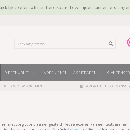
ijdelijk telefonisch niet bereikbaar. Levertijden kunnen iets lange
DIERENURNEN
KINDER URNEN
ASSIERADEN
KLANTENSER
GROOT ASSORTIMENT
AMBACHTELIJK VAKMANSCH
rnen
, met zorg voor u samengesteld. Het selecteren van een tastbare herinn
 vrienden wordt aangeschaft. Alle (mini)
urnen
bij UitvaartUniq zijn verva