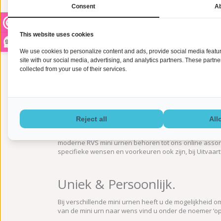
Consent
Ab
Wanneer een Mini urn?
Er wordt tegenwoordig steeds vaker gekozen voor min
This website uses cookies
bewaard. In het geval er wordt gekozen voor een asve
9,2
steeds vaker gebruik gemaakt van mini urnen wannee
We use cookies to personalize content and ads, provide social media feature
site with our social media, advertising, and analytics partners. These partn
collected from your use of their services.
Een divers (online) assorti
UitvaartUniq biedt een divers online assortiment mini 
ons online assortiment met zorg samengesteld, waarbi
aanbieden.
Reject all
All
Zo vindt u bij ons ‘klassieke mini urnen’ met zachte, 
moderne RVS mini urnen behoren tot ons online assor
specifieke wensen en voorkeuren ook zijn, bij Uitvaar
Uniek & Persoonlijk.
Bij verschillende mini urnen heeft u de mogelijkheid 
van de mini urn naar wens vind u onder de noemer ‘op