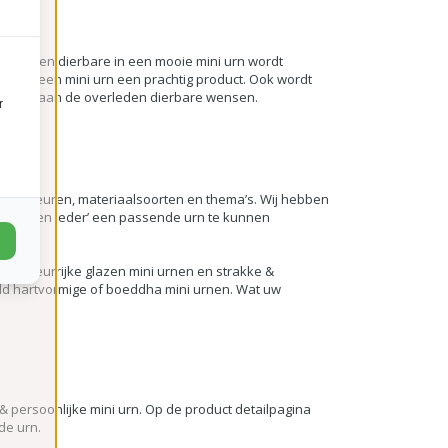
overleden dierbare in een mooie mini urn wordt
n, is een mini urn een prachtig product. Ook wordt
denken aan de overleden dierbare wensen.
r
ijlen, kleuren, materiaalsoorten en thema’s. Wij hebben
‘voor een ieder’ een passende urn te kunnen
se & kleurrijke glazen mini urnen en strakke &
eld hartvormige of boeddha mini urnen. Wat uw
& persoonlijke mini urn. Op de product detailpagina
de urn.