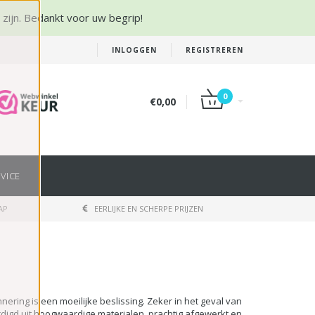
r zijn. Bedankt voor uw begrip!
INLOGGEN
REGISTREREN
0
€0,00
VICE
AP
EERLIJKE EN SCHERPE PRIJZEN
ering is een moeilijke beslissing. Zeker in het geval van
ardigd uit hoogwaardige materialen, prachtig afgewerkt en