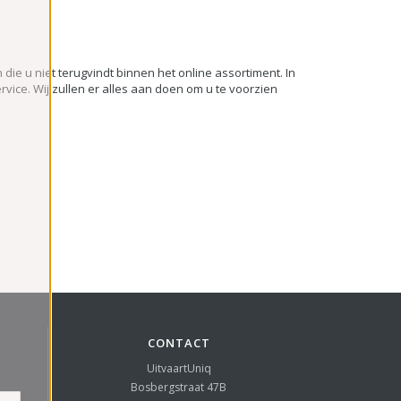
 die u niet terugvindt binnen het online assortiment. In
rvice. Wij zullen er alles aan doen om u te voorzien
CONTACT
UitvaartUniq
Bosbergstraat 47B