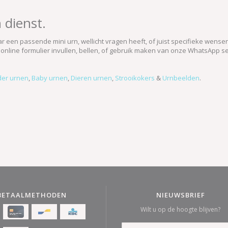
 dienst.
r een passende mini urn, wellicht vragen heeft, of juist specifieke wensen
en online formulier invullen, bellen, of gebruik maken van onze WhatsApp se
der urnen
,
Baby urnen
,
Dieren urnen
,
Strooikokers
&
Urnbeelden
.
BETAALMETHODEN
NIEUWSBRIEF
Wilt u op de hoogte blijven?