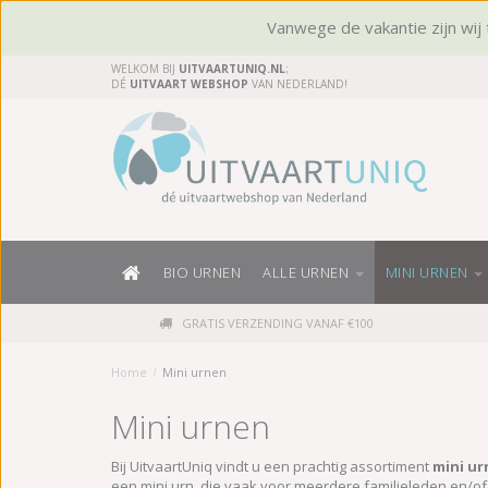
Vanwege de vakantie zijn wij t
WELKOM BIJ
UITVAARTUNIQ.NL
;
DÉ
UITVAART WEBSHOP
VAN NEDERLAND!
BIO URNEN
ALLE URNEN
MINI URNEN
GRATIS VERZENDING VANAF €100
Home
/
Mini urnen
Mini urnen
Bij UitvaartUniq vindt u een prachtig assortiment
mini u
een mini urn, die vaak voor meerdere familieleden en/of