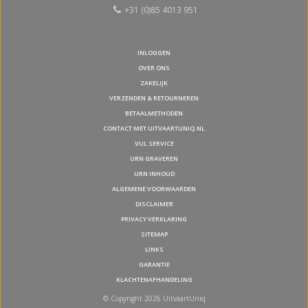
+31 (0)85 4013 951
INLOGGEN
OVER ONS
ZAKELIJK
VERZENDEN & RETOURNEREN
BETAALMETHODEN
CONTACT MET UITVAARTUNIQ.NL
VUL SERVICE
URN GRAVEREN
URN INHOUD
ALGEMENE VOORWAARDEN
DISCLAIMER
PRIVACY VERKLARING
SITEMAP
LINKS
GARANTIE
KLACHTENAFHANDELING
© Copyright 2026 UitvaartUniq