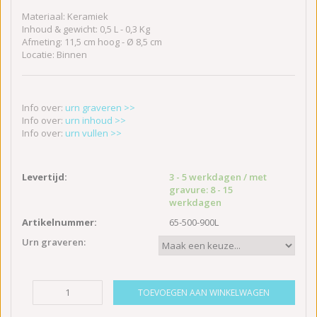
Materiaal: Keramiek
Inhoud & gewicht: 0,5 L - 0,3 Kg
Afmeting: 11,5 cm hoog - Ø 8,5 cm
Locatie: Binnen
Info over:
urn graveren >>
Info over:
urn inhoud >>
Info over:
urn vullen >>
Levertijd:
3 - 5 werkdagen / met
gravure: 8 - 15
werkdagen
Artikelnummer:
65-500-900L
Urn graveren:
TOEVOEGEN AAN WINKELWAGEN