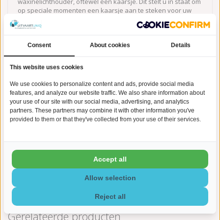
waxinelichthouder, oftewel een kaarsje. Dit stelt u in staat om
op speciale momenten een kaarsje aan te steken voor uw
overleden dierbare. Een heel mooi ritueel waarbij u even stil
kunt staan bij alle mooie herinneringen.
Levertijd graveren:
Indien u kiest voor de extra optie
Consent
About cookies
Details
graveren, houdt u dan rekening met een extra levertijd van 5-10
werkdagen.
This website uses cookies
Op zoek naar een betekenisvolle manier om de herinnering aan
We use cookies to personalize content and ads, provide social media
uw dierbare te bewaren? Bij UitvaartUniq.nl vindt u een
features, and analyze our website traffic. We also share information about
prachtige collectie urnen, mini urnen en
assieraden
. Wij
your use of our site with our social media, advertising, and analytics
begrijpen de waarde van een persoonlijk aandenken en bieden
partners. These partners may combine it with other information you've
u unieke producten van hoogwaardige kwaliteit. Onze urnen,
provided to them or that they've collected from your use of their services.
mini urnen en assieraden hebben een tijdloos design en
worden met zorg vervaardigd. Laat ons u helpen om de
herinnering aan uw geliefde op een bijzondere manier te
koesteren.
Accept all
Allow selection
Reject all
Gerelateerde producten