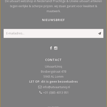
Dé uitvaart webshop in Nederland! Prachtige & Unieke uitvaart artikelen
tegen eerlijke & scherpe prijzen. wij staan garant voor kwaliteit &
maatwerk.
NIEUWSBRIEF
CONTACT
UitvaartUniq
Bosbergstraat 47B
5943 AL
Lomm
LET OP: dit is geen bezoekadres
info@uitvaartuniq.nl
+31 (0)85 4013 951