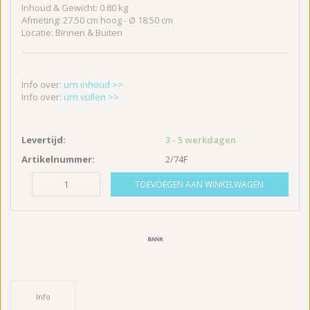
Inhoud & Gewicht: 0.80 kg
Afmeting: 27.50 cm hoog - Ø 18.50 cm
Locatie: Binnen & Buiten
Info over:
urn inhoud >>
Info over:
urn vullen >>
Levertijd:
3 - 5 werkdagen
Artikelnummer:
2/74F
TOEVOEGEN AAN WINKELWAGEN
Info