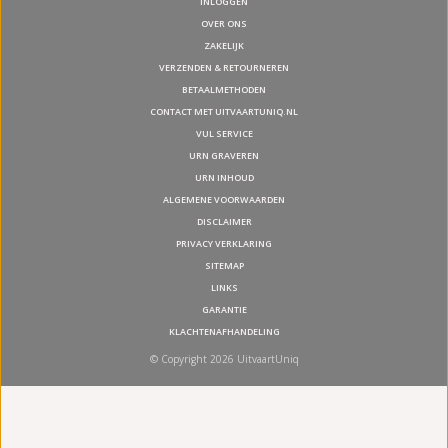
INLOGGEN
OVER ONS
ZAKELIJK
VERZENDEN & RETOURNEREN
BETAALMETHODEN
CONTACT MET UITVAARTUNIQ.NL
VUL SERVICE
URN GRAVEREN
URN INHOUD
ALGEMENE VOORWAARDEN
DISCLAIMER
PRIVACY VERKLARING
SITEMAP
LINKS
GARANTIE
KLACHTENAFHANDELING
© Copyright 2026 UitvaartUniq