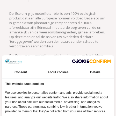
De 'Eco urn grijs motorfiets - bio' is een 100% ecologisch
product dat aan alle Europese normen voldoet. Deze eco urn
is gemaakt van plantaardige componenten die 100%
afbreekbaar zijn. Éénmaal in de aarde begraven zal de urn,
afhankelijk van de weersomstandigheden, geheel afbreken.
Op deze manier zal de as van uw overleden dierbare
'teruggegeven' worden aan de natuur, zonder schade te
veroorzaken aan het milieu.
De 'Eco urn grijs motorfiets - bio' heeft een grijze basis kleur
en is bovenaan voorzien van een prachtige afbeelding van
een motorrijder die naar een zonsondergang kijkt, met een
mooie gouden sierrand die de afbeelding scheidt van de
Consent
About cookies
Details
grijskleurige urn. Het gedeelte van de urn dat een afbeelding
bevat, realiseert een prachtig effect en doorbreekt de urn op
een subtiele, maar unieke wijze. De urn is 27,5 cm hoog,
This website uses cookies
weegt 0.50 Kg en heeft een diameter van 18.50 cm. U kunt er
ook voor kiezen om deze unieke urn in eerste instantie een
We use cookies to personalize content and ads, provide social media
mooi plekje in huis te geven, alvorens u de urn gaat begraven
features, and analyze our website traffic. We also share information about
in de aarde. Afscheid nemen hoeft dus niet meteen, u kiest
your use of our site with our social media, advertising, and analytics
zelf het juiste moment uit. Prachtige
biologisch afbreekbare
partners. These partners may combine it with other information you've
urnen
, voor een Eerlijke prijs bij UitvaartUniq.nl.
provided to them or that they've collected from your use of their services.