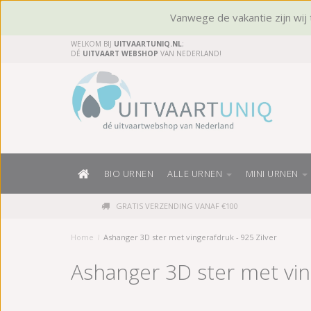
Vanwege de vakantie zijn wij t
WELKOM BIJ
UITVAARTUNIQ.NL
;
DÉ
UITVAART WEBSHOP
VAN NEDERLAND!
BIO URNEN
ALLE URNEN
MINI URNEN
GRATIS VERZENDING VANAF €100
Home
/
Ashanger 3D ster met vingerafdruk - 925 Zilver
Ashanger 3D ster met ving