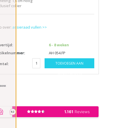
meting: 1,6 cm hoog
lusief collier
fo over:
assieraad vullen >>
vertijd:
6 - 8 weken
tikelnummer:
AH 054.FP
TOEVOEGEN AAN
ntal:
WINKELWAGEN