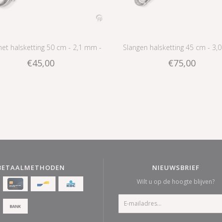
t halsketting 50 cm - 2,1 mm -
Slangen halsketting 45 cm - 3,
€45,00
€75,00
zilver
zilver
BETAALMETHODEN
NIEUWSBRIEF
Wilt u op de hoogte blijven?