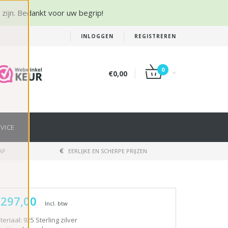
r zijn. Bedankt voor uw begrip!
INLOGGEN
REGISTREREN
0
€0,00
VICE
AP
EERLIJKE EN SCHERPE PRIJZEN
 297,00
Incl. btw
eriaal: 925 Sterling zilver