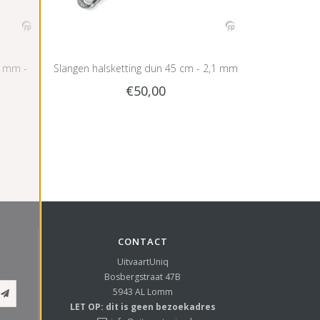
0 mm -
Slangen halsketting dun 45 cm - 2,1 mm
€50,00
- zilver
CONTACT
UitvaartUniq
Bosbergstraat 47B
5943 AL
Lomm
LET OP: dit is geen bezoekadres