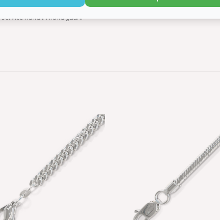
detail en betekenis. Daarnaast bieden we een uitstekende service, zodat je
e service hand in hand gaan.