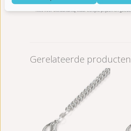
verzameling is zorgvuldig samengesteld, met oog voor 
Kies voor Uitvaartuniq, waar eerlijke prijzen en goed
Gerelateerde producten