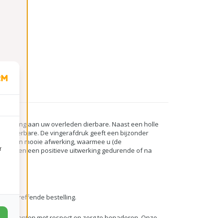
erinnering aan uw overleden dierbare. Naast een holle
efde dierbare. De vingerafdruk geeft een bijzonder
d met een mooie afwerking, waarmee u (de
r
eel mensen een positieve uitwerking gedurende of na
tellen.
esbetreffende bestelling.
 deze momenten met respect en zorg te benaderen. Onze