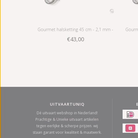
Gourmet halsketting 45 cm - 2,1 mm -
Gourme
€43,00
zilver
UITVAARTUNIQ
Dé uitvaart webshop in Nederland!
Prachtige & Unieke uitvaart artikelen
tegen eerlijke & scherpe prijzen. wij
staan garant voor kwaliteit & maatwerk.