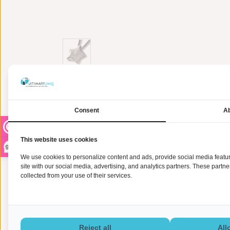
Informatie
Consent
Ab
De
Ashanger 3D ster met vingerafdruk - 925 Zilve
ruimte voor een symbolische hoeveelheid as wordt dit 
This website uses cookies
9,2
accent aan het sieraad en staat dan ook centraal b
We use cookies to personalize content and ads, provide social media feature
herinneringen aan) uw dierbare altijd dicht bij u kun
site with our social media, advertising, and analytics partners. These partn
het rouwproces.
collected from your use of their services.
LET OP:
Deze ashanger wordt exclusief collier geleverd,
Nadat u de bestelling heeft geplaatst mag de vinger
Reject all
All
Bij Uitvaartuniq vind je
urnen
en
assieraden
van hoge 