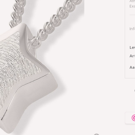
Af
Exc
In
Le
Ar
Aa